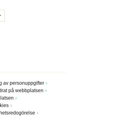
 av personuppgifter
drat på webbplatsen
latsen
kies
ghetsredogörelse