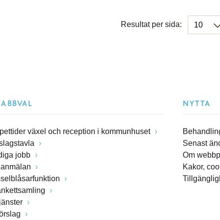
Resultat per sida:
NABBVAL
NYTTA
pettider växel och reception i kommunhuset
Behandling
slagstavla
Senast än
diga jobb
Om webbp
lanmälan
Kakor, coo
sselblåsarfunktion
Tillgängli
ankettsamling
jänster
förslag