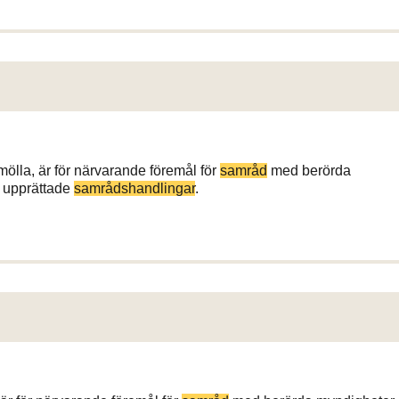
mölla, är för närvarande föremål för
samråd
med berörda
v upprättade
samrådshandlingar
.