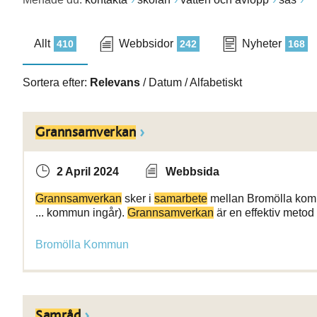
Allt
Webbsidor
Nyheter
410
242
168
Sortera efter:
Relevans
/
Datum
/
Alfabetiskt
Grannsamverkan
2 April 2024
Webbsida
Grannsamverkan
sker i
samarbete
mellan Bromölla kom
... kommun ingår).
Grannsamverkan
är en effektiv metod
Bromölla Kommun
Samråd