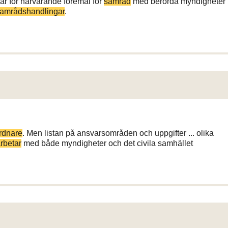
 är för närvarande föremål för
samråd
med berörda myndigheter
amrådshandlingar
.
rdnare
. Men listan på ansvarsområden och uppgifter ... olika
rbetar
med både myndigheter och det civila samhället