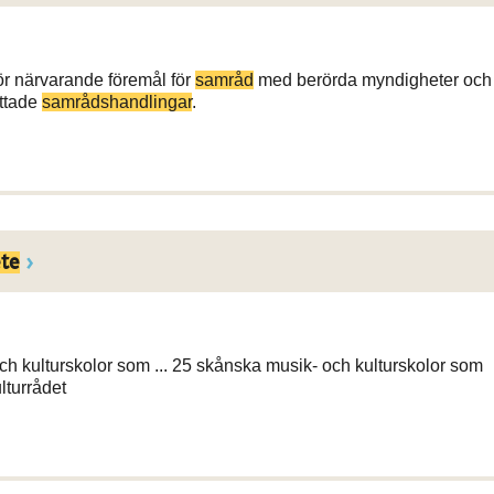
för närvarande föremål för
samråd
med berörda myndigheter och
ättade
samrådshandlingar
.
te
h kulturskolor som ... 25 skånska musik- och kulturskolor som
ulturrådet