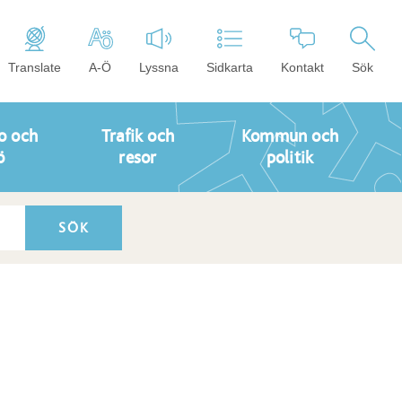
Translate
A-Ö
Lyssna
Sidkarta
Kontakt
Sök
o och
Trafik och
Kommun och
ö
resor
politik