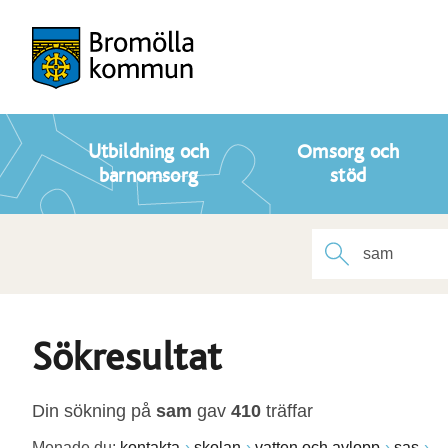
Utbildning och
Omsorg och
barnomsorg
stöd
Sökresultat
Din sökning på
sam
gav
410
träffar
Menade du:
kontakta
skolan
vatten och avlopp
sas