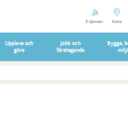
E-tjänster
Karta
Uppleva och
Jobb och
Bygga, b
göra
företagande
milj