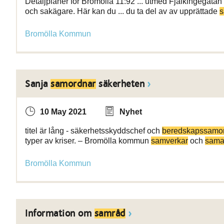
Detaljplaner för Bromölla 11:92 ... utmed Fjälkingegatan
och sakägare. Här kan du ... du ta del av av upprättade
s
Bromölla Kommun
Sanja
samordnar
säkerheten
10 May 2021
Nyhet
titel är lång - säkerhetsskyddschef och
beredskapssamo
typer av kriser. – Bromölla kommun
samverkar
och
sama
Bromölla Kommun
Information om
samråd