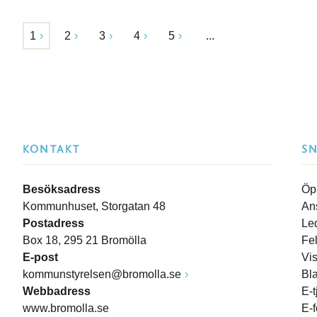
1
2
3
4
5
...
KONTAKT
S
Besöksadress
Öp
Kommunhuset, Storgatan 48
An
Postadress
Le
Box 18, 295 21 Bromölla
Fe
E-post
Vi
kommunstyrelsen@bromolla.se
Bl
Webbadress
E-t
www.bromolla.se
E-