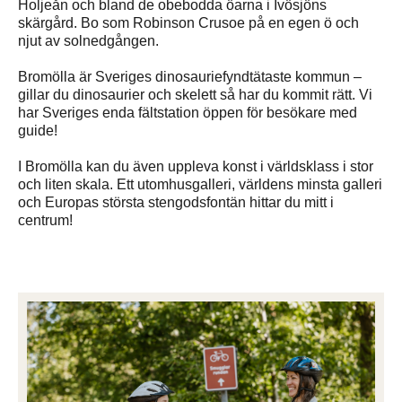
Holjeån och bland de obebodda öarna i Ivösjöns
skärgård. Bo som Robinson Crusoe på en egen ö och
njut av solnedgången.
Bromölla är Sveriges dinosauriefyndtätaste kommun –
gillar du dinosaurier och skelett så har du kommit rätt. Vi
har Sveriges enda fältstation öppen för besökare med
guide!
I Bromölla kan du även uppleva konst i världsklass i stor
och liten skala. Ett utomhusgalleri, världens minsta galleri
och Europas största stengodsfontän hittar du mitt i
centrum!