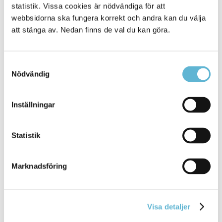
statistik. Vissa cookies är nödvändiga för att
webbsidorna ska fungera korrekt och andra kan du välja
att stänga av. Nedan finns de val du kan göra.
Mat, dryck och picknick
Samtyckesval
Nödvändig
Dags för fika eller picknick? Här finns några tips på
mysiga picknickplatser i närheten och länkar till
restauranger, café och gårdsbutiker.
Picknick-tips
Inställningar
Statistik
Marknadsföring
Visa detaljer