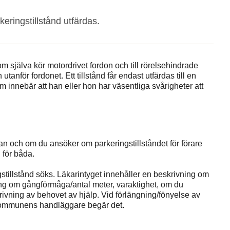
keringstillstånd utfärdas.
om själva kör motordrivet fordon och till rörelsehindrade
nför fordonet. Ett tillstånd får endast utfärdas till en
m innebär att han eller hon har väsentliga svårigheter att
kan och om du ansöker om parkeringstillståndet för förare
 för båda.
ngstillstånd söks. Läkarintyget innehåller en beskrivning om
ng om gångförmåga/antal meter, varaktighet, om du
ivning av behovet av hjälp. Vid förlängning/fönyelse av
 kommunens handläggare begär det.