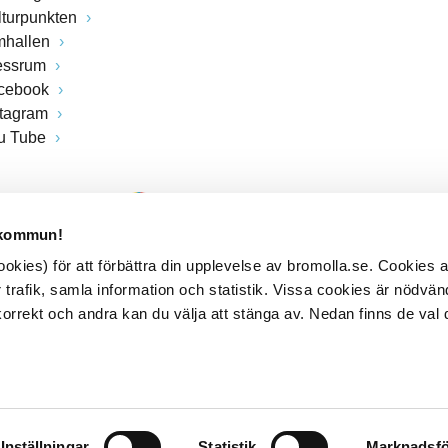
lturpunkten
mhallen
essrum
cebook
stagram
u Tube
 kommun!
kies) för att förbättra din upplevelse av bromolla.se. Cookies
 trafik, samla information och statistik. Vissa cookies är nödvänd
rrekt och andra kan du välja att stänga av. Nedan finns de val 
Inställningar
Statistik
Marknadsfö