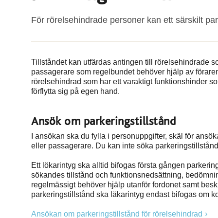
För rörelsehindrade personer kan ett särskilt par
Tillståndet kan utfärdas antingen till rörelsehindrade s
passagerare som regelbundet behöver hjälp av föraren uta
rörelsehindrad som har ett varaktigt funktionshinder so
förflytta sig på egen hand.
Ansök om parkeringstillstånd
I ansökan ska du fylla i personuppgifter, skäl för ansö
eller passagerare. Du kan inte söka parkeringstillstånd
Ett lökarintyg ska alltid bifogas första gången parkeri
sökandes tillstånd och funktionsnedsättning, bedömni
regelmässigt behöver hjälp utanför fordonet samt beskr
parkeringstillstånd ska läkarintyg endast bifogas om
Ansökan om parkeringstillstånd för rörelsehindrad