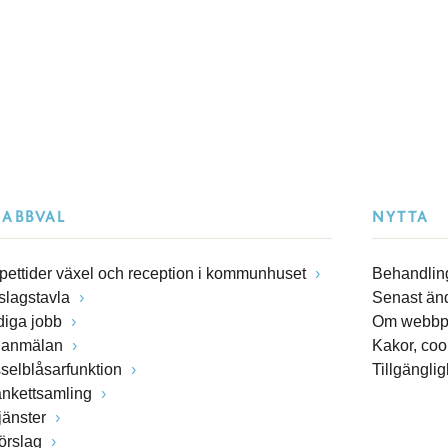
NABBVAL
NYTTA
pettider växel och reception i kommunhuset
Behandling
slagstavla
Senast än
diga jobb
Om webbp
lanmälan
Kakor, coo
sselblåsarfunktion
Tillgängli
ankettsamling
jänster
förslag