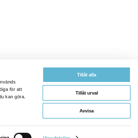
Tillåt alla
 används
iga för att
Tillåt urval
du kan göra.
Avvisa
ring
Visa detaljer