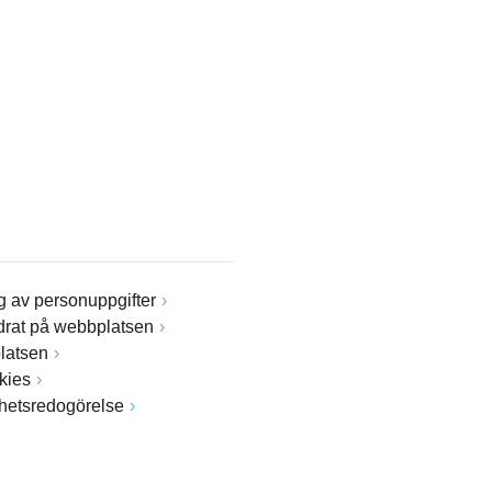
 av personuppgifter
drat på webbplatsen
latsen
kies
ghetsredogörelse