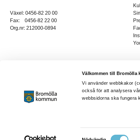
Ku
Växel: 0456-82 20 00
Si
Fax: 0456-82 22 00
Pr
Org.nr: 212000-0894
Fa
In
Yo
Välkommen till Bromölla
Vi använder webbkakor (coo
också för att analysera vår
webbsidorna ska fungera ko
Samtyckesval
Nödvändig