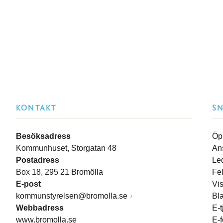
KONTAKT
S
Besöksadress
Öp
Kommunhuset, Storgatan 48
An
Postadress
Le
Box 18, 295 21 Bromölla
Fe
E-post
Vi
kommunstyrelsen@bromolla.se
Bl
Webbadress
E-t
www.bromolla.se
E-