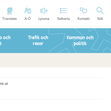
Translate
A-Ö
Lyssna
Sidkarta
Kontakt
Sök
o och
Trafik och
Kommun och
ö
resor
politik
riv ut