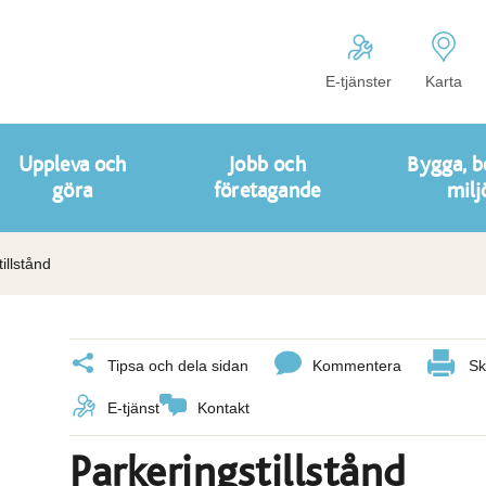
E-tjänster
Karta
Uppleva och
Jobb och
Bygga, b
göra
företagande
milj
illstånd
Tipsa och dela sidan
Kommentera
Sk
E-tjänst
Kontakt
Parkeringstillstånd