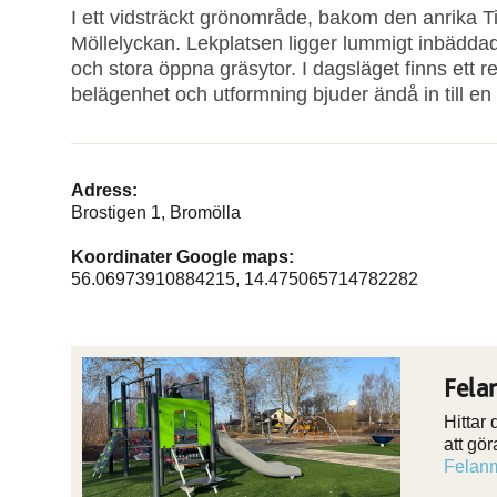
I ett vidsträckt grönområde, bakom den anrika T
Möllelyckan. Lekplatsen ligger lummigt inbäddad u
och stora öppna gräsytor. I dagsläget finns ett
belägenhet och utformning bjuder ändå in till en 
Adress:
Brostigen 1, Bromölla
Koordinater Google maps:
56.06973910884215, 14.475065714782282
Fela
Hittar
att gö
Felanm