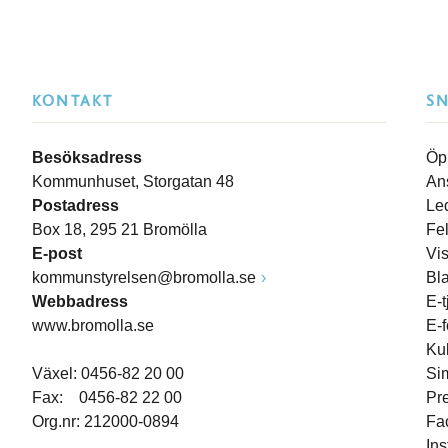
KONTAKT
S
Besöksadress
Öp
Kommunhuset, Storgatan 48
An
Postadress
Le
Box 18, 295 21 Bromölla
Fe
E-post
Vi
kommunstyrelsen@bromolla.se
Bl
Webbadress
E-t
www.bromolla.se
E-
Ku
Växel: 0456-82 20 00
Si
Fax: 0456-82 22 00
Pr
Org.nr: 212000-0894
Fa
In