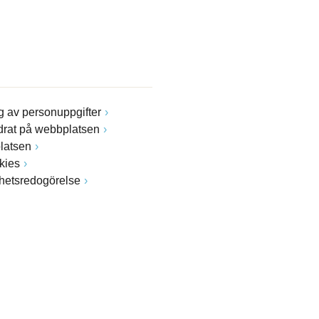
 av personuppgifter
drat på webbplatsen
latsen
kies
ghetsredogörelse