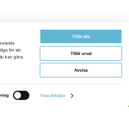
Tillåt alla
 används
iga för att
Tillåt urval
du kan göra.
Avvisa
ring
Visa detaljer