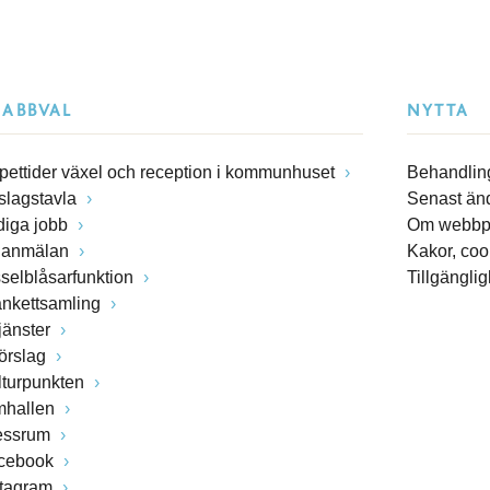
NABBVAL
NYTTA
pettider växel och reception i kommunhuset
Behandling
slagstavla
Senast än
diga jobb
Om webbp
lanmälan
Kakor, coo
sselblåsarfunktion
Tillgängli
ankettsamling
jänster
förslag
lturpunkten
mhallen
essrum
cebook
stagram