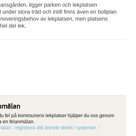
iansgården, ligger parken och lekplatsen
nder stora träd och intill finns även en bollplan
 renoveringsbehov av lekplatsen, men platsens
hel del lek.
nmälan
 du fel på kommunens lekplatser hjälper du oss genom
ra en felanmälan.
älan - registrera ditt ärende direkt i systemet