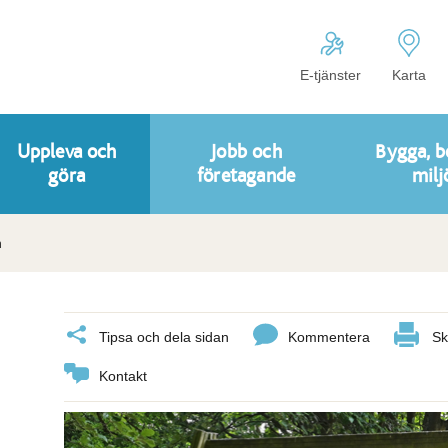
E-tjänster
Karta
Uppleva och
Jobb och
Bygga, b
göra
företagande
milj
n
Tipsa och dela sidan
Kommentera
Sk
Kontakt