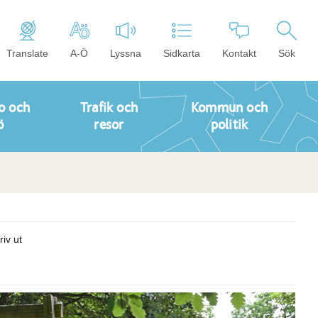
Translate
A-Ö
Lyssna
Sidkarta
Kontakt
Sök
o och
Trafik och
Kommun och
ö
resor
politik
riv ut