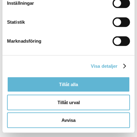
Fågelinfluensa - Jordbruksverket.se
Inställningar
Aktuellt om smittsamma sjukdomar - Länsstyrelsen Skåne
Statistik
Fågelinfluensa - 1177
Marknadsföring
Sjukdomsinformation om fågelinfluensa -
Folkhälsomyndigheten
Visa detaljer
Rapportera till SVA
(Statens
veterinärmedicinska anstalt)
Tillåt alla
Sveriges veterinärmedicinska anstalt vill gärna få in
rapporter om fynd av sjuka eller döda vilda fåglar för att
öka kunskapen om smittläget för fågelinfluensa och andra
Tillåt urval
sjukdomar hos vilda fåglar.
Rapportera till SVA
Avvisa