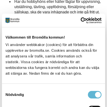
Har du hobbyhöns eller håller fåglar för uppvisning,
utställning, tävling, uppfödning, försäljning eller
sällskap, ska de vara inhägnade och inte gå fritt ut.
Kontakta veterinär
Viruset är mycket smittsamt och kan vara dödligt för dina
Välkommen till Bromölla kommun!
fåglar. Se till att de inte får direkt eller indirekt kontakt med
vilda fåglar – undvik att sprida viruset via skor, redskap,
Vi använder webbkakor (cookies) för att förbättra din
foder eller strö. Kontakta alltid veterinär om dina fåglar
upplevelse av bromolla.se. Cookies används också för
verkar må dåligt eller dör.
att analysera vår trafik, samla information och
statistik. Vissa cookies är nödvändiga för att
Vid misstanke om exponering till människa
webbsidorna ska fungera korrekt och andra kan du välja
Om du, i samband med hantering av fåglar, utvecklar
att stänga av. Nedan finns de val du kan göra.
influensaliknande symtom (såsom feber, hosta,
huvudvärk, muskelvärk eller ögoninflammation), bör du
söka sjukvårdsrådgivning via 1177.
Samtyckesval
Mer information om fågelinfluensa och aktuella
Nödvändig
restriktioner