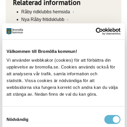
Relaterad information
Råby ridklubbs hemsida
Nya Råby fritidsklubb
Välkommen till Bromölla kommun!
Vi använder webbkakor (cookies) för att förbättra din
upplevelse av bromolla.se. Cookies används också för
att analysera vår trafik, samla information och
statistik. Vissa cookies är nödvändiga för att
webbsidorna ska fungera korrekt och andra kan du välja
att stänga av. Nedan finns de val du kan göra.
Felanmälan
Samtyckesval
Ser du något som inte står rätt till på slingan?
Nödvändig
Felanmäl via QR-kod, ring 0456-82 20 00 eller