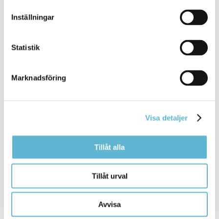
rapportera i vårt system.
Felanmälan - registrera ditt ärende direkt i systemet
Inställningar
Statistik
Kontakt
Marknadsföring
Sara Widesjö
Turismstrateg
0456-82 22 51
(SMS0709-17 12 51)
Visa detaljer
sara.widesjo@bromolla.se
Bromölla turistinformation
Tillåt alla
Hermansens gata 22
Box 18, 291 25 Bromölla
0456-82 22 22
Tillåt urval
turistinfo@bromolla.se
Avvisa