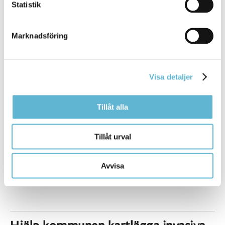
Statistik
bekämpning kan resultera i ökad risk för spridning. Om
parksliden inte skapar direkta problem på platsen den
växer rekommenderar Naturvårdsverket att avvakta
Marknadsföring
åtgärder. Om du måste bekämpa parkslide bör det göras
på ett noggrant och välplanerat sätt.
Läs mer om varje enskild art och olika metoder och
Visa detaljer
tillvägagångsätt för att bekämpa dem i Metodkatalog för
bekämpning
Tillåt alla
Hantera växtavfall på rätt sätt
Tillåt urval
Det är mycket viktigt att du hanterar växtavfall på rätt sätt
så att inga växtdelar sprids ut i naturen.
Avvisa
Läs mer om hur du ska hantera växtavfall från invasiva
arter