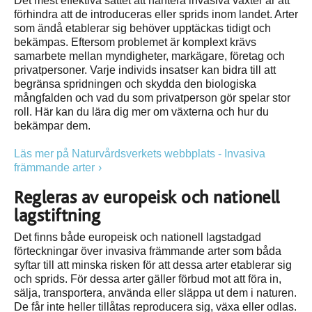
Det mest effektiva sättet att hantera invasiva växter är att
förhindra att de introduceras eller sprids inom landet. Arter
som ändå etablerar sig behöver upptäckas tidigt och
bekämpas. Eftersom problemet är komplext krävs
samarbete mellan myndigheter, markägare, företag och
privatpersoner. Varje individs insatser kan bidra till att
begränsa spridningen och skydda den biologiska
mångfalden och vad du som privatperson gör spelar stor
roll. Här kan du lära dig mer om växterna och hur du
bekämpar dem.
Läs mer på Naturvårdsverkets webbplats - Invasiva
främmande arter
Regleras av europeisk och nationell
lagstiftning
Det finns både europeisk och nationell lagstadgad
förteckningar över invasiva främmande arter som båda
syftar till att minska risken för att dessa arter etablerar sig
och sprids. För dessa arter gäller förbud mot att föra in,
sälja, transportera, använda eller släppa ut dem i naturen.
De får inte heller tillåtas reproducera sig, växa eller odlas.