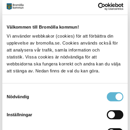
Blomsterlupin
Sandlupin
Vresros,
Kaukatiskt fetblad
Välkommen till Bromölla kommun!
Sibiriskt fetblad
Strandkotula
Vi använder webbkakor (cookies) för att förbättra din
Kanadensiskt gullris
upplevelse av bromolla.se. Cookies används också för
Höstgullris
att analysera vår trafik, samla information och
Spärroxbär.(gäller endast för Gotland och Öland)
statistik. Vissa cookies är nödvändiga för att
webbsidorna ska fungera korrekt och andra kan du välja
Läs mer om de olika arterna på Naturvårdsverkets
att stänga av. Nedan finns de val du kan göra.
webbplats
Samtyckesval
Nödvändig
Bekämpning
Hur en invasiv art ska bekämpas beror på vilken art det
Inställningar
handlar om och var den växer. Det finns olika metoder
som lämpar sig för olika platser. För parkslide saknas
idag säkra bekämpningsmetoder då vissa metoder för