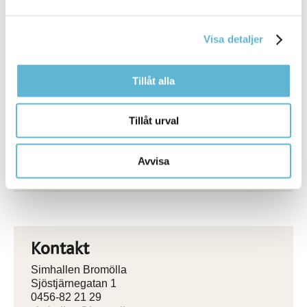
Torrbastu
Torrbastu är en form av bastu där man varken kastar på
Visa detaljer
vatten eller tillför fukt. Temperaturen ligger på cirka 80
grader. Du hittar respektive bastu i anslutning till
duschrummen på dam- och herssidan. För allas trivsel
Tillåt alla
sitter vi på en handduk.
Tillåt urval
Relaterad information
Avvisa
Öppettider och priser
Kontakt
Simhallen Bromölla
Sjöstjärnegatan 1
0456-82 21 29