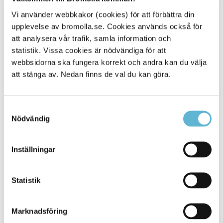
Vi använder webbkakor (cookies) för att förbättra din
upplevelse av bromolla.se. Cookies används också för
att analysera vår trafik, samla information och
statistik. Vissa cookies är nödvändiga för att
webbsidorna ska fungera korrekt och andra kan du välja
I vår infrabastu finns plats för 11 personer, män och
att stänga av. Nedan finns de val du kan göra.
kvinnor sitter tillsammans. Vi rekommenderar att du sitter i
bastun cirka 30 minuter. Tänk på att du ska sitta på en
handduk och att dina badkläder inte ska droppa.
Samtyckesval
Nödvändig
Du måste ha fyllt 16 år för att besöka infrabastun.
Ångbastu
Inställningar
Upplev en fuktig tropisk djungelkänsla i vår ångbastu som
har ljusspel i taket. Bastun har en temperatur på 46
grader med en luftfuktighet på 100 % som gör att det
Statistik
känns mycket varmare. Vi har olika aromdofter under året.
Du kan läsa vad de olika dofterna har för verkan och vad
de hjälper mot innan du går in i ångbastun.
Marknadsföring