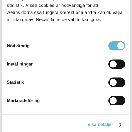
statistik. Vissa cookies är nödvändiga för att
webbsidorna ska fungera korrekt och andra kan du välja
att stänga av. Nedan finns de val du kan göra.
Kontakta oss/Kontakta
Inköpscentralen
Samtyckesval
Inköps- och upphandlingsverksamheten
Nödvändig
044-775 62 00
upphandling@bromolla.se
Inställningar
Emelie Klanjcic
Tf upphandlingschef
044-775 66 45
Statistik
emelie.klanjcic@ostragoinge.se
Marknadsföring
Sidan senast uppdaterad:
den 1 July 2026
Visa detaljer