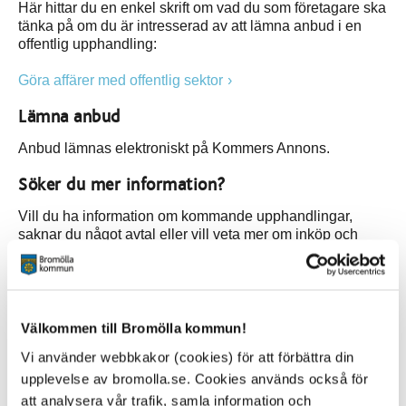
Här hittar du en enkel skrift om vad du som företagare ska
tänka på om du är intresserad av att lämna anbud i en
offentlig upphandling:
Göra affärer med offentlig sektor
Lämna anbud
Anbud lämnas elektroniskt på Kommers Annons.
Söker du mer information?
Vill du ha information om kommande upphandlingar,
saknar du något avtal eller vill veta mer om inköp och
upphandling, kontakta inköpscentralen.
Välkommen till Bromölla kommun!
Relaterad information
Vi använder webbkakor (cookies) för att förbättra din
Lag (2016:1145) om offentlig upphandling
upplevelse av bromolla.se. Cookies används också för
Offentlig upphandling - Konkurrensverket
att analysera vår trafik, samla information och