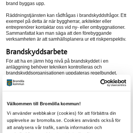
brand byggas upp.
Räddningstjänsten kan rådfrågas i brandskyddsfrågor. Ett
exempel på detta är när byggherrar, arkitekter eller
entreprenörer kontaktar oss vid ny- eller ombyggnationer.
Sammanfattat kan man säga att den förebyggande
verksamheten är att samhällsplanera ur ett riskperspektiv.
Brandskyddsarbete
För att ha en jämn hög nivå på brandskyddet i en
anläggning behöver tekniken kontrolleras och
brandskyddsorganisationen uppdateras regelbundet.
Att räddningstjänsten kommer och kontrollerar
brandskyddet en gång per år eller i vissa fall vart annat
eller vart fjärde år är inte tillräckligt, mycket kan gå sönder
och sluta fungera under den tiden.
Välkommen till Bromölla kommun!
Vi använder webbkakor (cookies) för att förbättra din
Systematiskt brandskyddsarbete - SBA
upplevelse av bromolla.se. Cookies används också för
Varje ägare och/eller hyresgäst måste därför regelbundet
kontrollera och arbeta systematiskt med sitt brandskydd
att analysera vår trafik, samla information och
mellan räddningstjänstens besök. Det är viktigt att påpeka