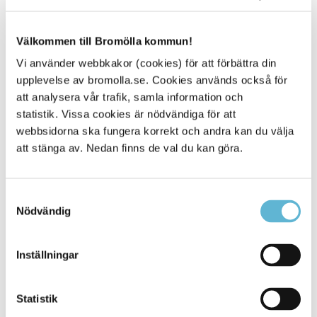
Kulturprogram
Välkommen till Bromölla kommun!
Kulturprogrammet ger en överblick av kommunens
kulturaktiviteter för barn, unga och vuxna.
Vi använder webbkakor (cookies) för att förbättra din
Kulturprogram
upplevelse av bromolla.se. Cookies används också för
att analysera vår trafik, samla information och
statistik. Vissa cookies är nödvändiga för att
webbsidorna ska fungera korrekt och andra kan du välja
att stänga av. Nedan finns de val du kan göra.
Samtyckesval
Nödvändig
Inställningar
Statistik