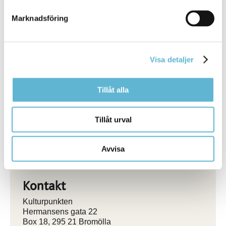
Marknadsföring
Visa detaljer
Kulturpunkten på Facebook
Tillåt alla
Under Kulturpunktens tak kan du besöka biblioteket
och turistbyrån samt uppleva och skapa kultur i olika
Tillåt urval
former.
Följ oss på Facebook
Avvisa
Kontakt
Kulturpunkten
Hermansens gata 22
Box 18, 295 21 Bromölla