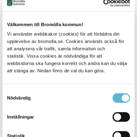
Måndag 24/8
13.00 Karamellbingo med Maj-Britt och Ingrid startar igen
Tisdag 25/8
Välkommen till Bromölla kommun!
10.00 Korsord på egen hand
Vi använder webbkakor (cookies) för att förbättra din
13.30 Tipsrunda- Tema landskap
upplevelse av bromolla.se. Cookies används också för
Onsdag 26/8
att analysera vår trafik, samla information och
9.00 Frukosten statar igen
statistik. Vissa cookies är nödvändiga för att
10.00 Sånggruppen Inse
webbsidorna ska fungera korrekt och andra kan du välja
10.00 Minigolf
att stänga av. Nedan finns de val du kan göra.
13.30 Sången är din, önskesånger
Torsdag 27/8
10.00 Bingo med Tom, startar igen
Samtyckesval
13.30 Kubbturnering om vädret tillåter
Nödvändig
Fredag 28/8
Fredagsfikan tar vi på altanen i finporslinet med
Inställningar
månadens dikt, rimma på sol, vin & vatten
Lördag 29/8 - stängt
Statistik