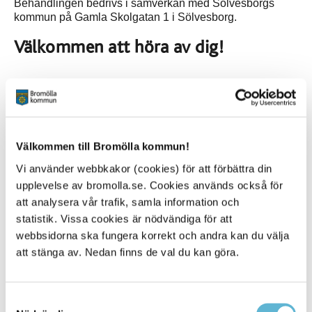
Behandlingen bedrivs i samverkan med Sölvesborgs
kommun på Gamla Skolgatan 1 i Sölvesborg.
Välkommen att höra av dig!
Kontakt
Jarmo Kivistö
Beroendeterapeut
Välkommen till Bromölla kommun!
0456-82 21 85
Vi använder webbkakor (cookies) för att förbättra din
jarmo.kivisto@bromolla.se
upplevelse av bromolla.se. Cookies används också för
Petra Stentagg
att analysera vår trafik, samla information och
Socialsekreterare
statistik. Vissa cookies är nödvändiga för att
0456-82 23 30
webbsidorna ska fungera korrekt och andra kan du välja
petra.stentagg@bromolla.se
att stänga av. Nedan finns de val du kan göra.
Jimmie Johansson
Socialsekreterare
0456-82 23 14
Samtyckesval
jimmie.johansson@bromolla.se