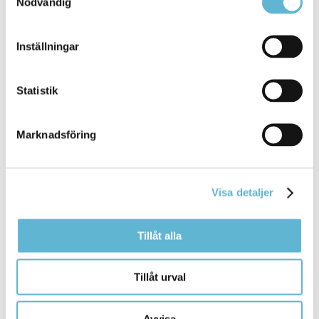
Nödvändig
Inställningar
Sidan senast uppdaterad:
den 7 May 2026
Statistik
Marknadsföring
Visa detaljer
KONTAKT
Tillåt alla
Besöksadress
Tillåt urval
Kommunhuset, Storgatan 48
Postadress
Avvisa