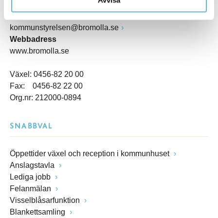
Box 18, 295 21 Bromölla
E-post
kommunstyrelsen@bromolla.se
Webbadress
www.bromolla.se
Växel: 0456-82 20 00
Fax: 0456-82 22 00
Org.nr: 212000-0894
SNABBVAL
Öppettider växel och reception i kommunhuset
Anslagstavla
Lediga jobb
Felanmälan
Visselblåsarfunktion
Blankettsamling