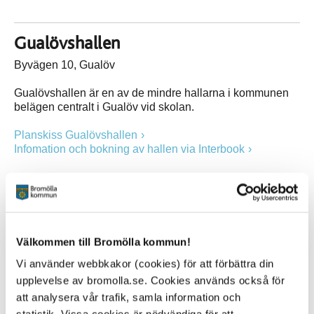
Gualövshallen
Byvägen 10, Gualöv
Gualövshallen är en av de mindre hallarna i kommunen
belägen centralt i Gualöv vid skolan.
Planskiss Gualövshallen
Infomation och bokning av hallen via Interbook
Näsums gymnastiksal
Kyrkvägen 17, Näsum
Välkommen till Bromölla kommun!
Näsums gymnastiksal en gyn´mnastiksal belägen vid
Vi använder webbkakor (cookies) för att förbättra din
Nösums skola.
upplevelse av bromolla.se. Cookies används också för
Infomation och bokning av hallen via Interbook
att analysera vår trafik, samla information och