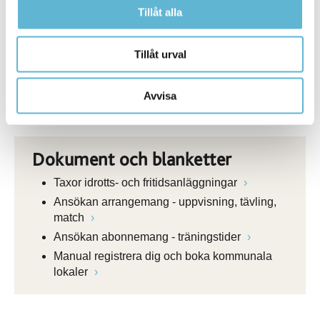
Tillåt alla
arrangemang/matcher/cuper lämpar sig bra. Hallen har
även en del utrustning för gymnastik.
Tillåt urval
Planskiss Tianshallen
Infomation och bokning av hallen via Interbook
Avvisa
Dokument och blanketter
Taxor idrotts- och fritidsanläggningar
Ansökan arrangemang - uppvisning, tävling,
match
Ansökan abonnemang - träningstider
Manual registrera dig och boka kommunala
lokaler