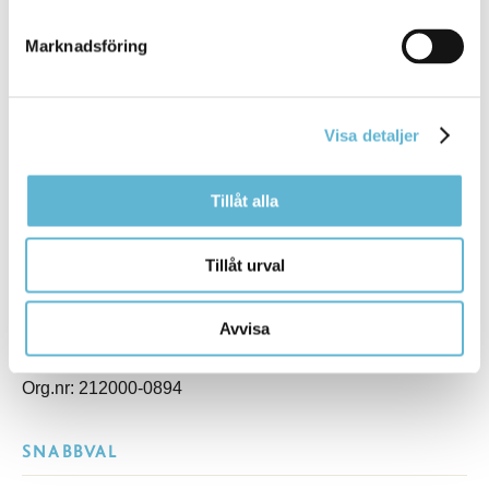
KONTAKT
Marknadsföring
Besöksadress
Kommunhuset, Storgatan 48
Visa detaljer
Postadress
Box 18, 295 21 Bromölla
Tillåt alla
E-post
kommunstyrelsen@bromolla.se
Webbadress
Tillåt urval
www.bromolla.se
Avvisa
Växel: 0456-82 20 00
Fax: 0456-82 22 00
Org.nr: 212000-0894
SNABBVAL