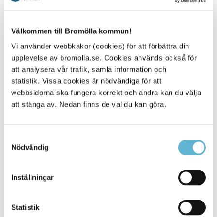
Välkommen till Bromölla kommun!
Kontakt
Vi använder webbkakor (cookies) för att förbättra din
Miljö- och byggenheten
upplevelse av bromolla.se. Cookies används också för
0456-82 20 00 (vx)
myndighetskontoret@bromolla.se
att analysera vår trafik, samla information och
statistik. Vissa cookies är nödvändiga för att
webbsidorna ska fungera korrekt och andra kan du välja
att stänga av. Nedan finns de val du kan göra.
Sidan senast uppdaterad:
den 30 January 2019
Samtyckesval
Nödvändig
Inställningar
Statistik