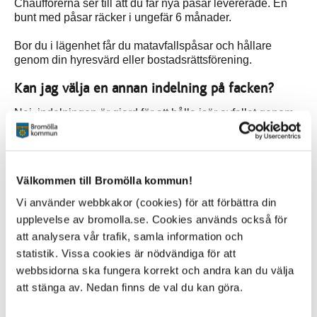
Chaufförerna ser till att du får nya påsar levererade. En
bunt med påsar räcker i ungefär 6 månader.
Bor du i lägenhet får du matavfallspåsar och hållare
genom din hyresvärd eller bostadsrättsförening.
Kan jag välja en annan indelning på facken?
Nej, indelningen är gjord för att hålla isär avfallet genom
hela återvinningskedjan. När fyrfackskärlet töms har
lastbilen separata fack för alla avfallstyper. På
omlastningsstationen töms varje fraktion i lastbilen
separat.
Välkommen till Bromölla kommun!
Varför kan inte plast- och pappersförpackningar
Vi använder webbkakor (cookies) för att förbättra din
ligga i kärl 1?
upplevelse av bromolla.se. Cookies används också för
att analysera vår trafik, samla information och
Varje kärl innehåller två större fack och två mindre fack. I
de stora facken finns restavfall, matavfall,
statistik. Vissa cookies är nödvändiga för att
pappersförpackningar och plastförpackningar som tar
webbsidorna ska fungera korrekt och andra kan du välja
mest plats.
att stänga av. Nedan finns de val du kan göra.
Matavfall och restavfall finns i kärl 1 eftersom det är viktigt