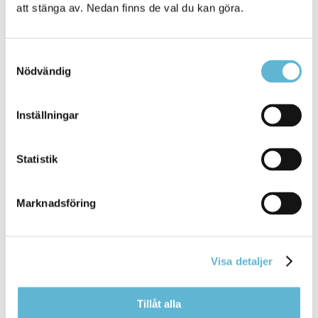
att stänga av. Nedan finns de val du kan göra.
produkter. Det gäller bland annat batterier, bilar,
däck, elektronik, förpackningar, returpapper och
läkemedel.
Samtyckesval
Energiåtervinning
: Om materialet inte kan
Nödvändig
återvinnas ska det förbrännas i ett kraftverk för att
omvandla energin i avfallet till el och värme.
Deponera
: Deponera betyder att slänga avfallet på
Inställningar
en soptipp (en deponi). Det är det sämsta
alternativet och den sista lösningen som vi på alla
sätt ska försöka undvika.
Statistik
Marknadsföring
Sidan senast uppdaterad:
den 20 February 2019
Visa detaljer
Tillåt alla