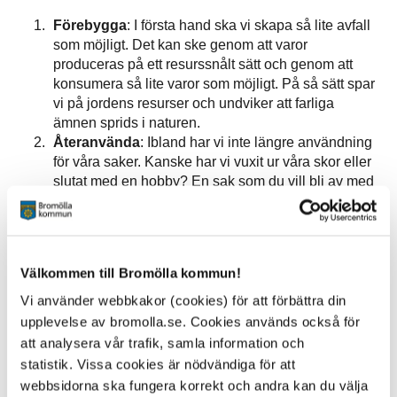
Förebygga
: I första hand ska vi skapa så lite avfall
som möjligt. Det kan ske genom att varor
produceras på ett resurssnålt sätt och genom att
konsumera så lite varor som möjligt. På så sätt spar
vi på jordens resurser och undviker att farliga
ämnen sprids i naturen.
Återanvända
: Ibland har vi inte längre användning
för våra saker. Kanske har vi vuxit ur våra skor eller
slutat med en hobby? En sak som du vill bli av med
kan vara just vad någon annan letar efter.
Återanvänd dina prylar till exempel genom att ge
dem till någon som behöver dem, lämna dem till
second hand, göra om till något annat (kallas
Välkommen till Bromölla kommun!
återbruk) eller sälja dem.
Materialåtervinning
: Om återanvändning inte är
Vi använder webbkakor (cookies) för att förbättra din
möjlig ska materialet i avfallet återvinnas. Det gör vi
upplevelse av bromolla.se. Cookies används också för
till exempel genom att sortera förpackningar
att analysera vår trafik, samla information och
(sopsortera), kompostera och panta burkar.
statistik. Vissa cookies är nödvändiga för att
Producentansvaret innebär att producenterna
webbsidorna ska fungera korrekt och andra kan du välja
ansvarar för att samla in och ta omhand uttjänta