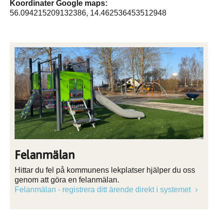
Koordinater Google maps:
56.094215209132386, 14.462536453512948
Felanmälan
Hittar du fel på kommunens lekplatser hjälper du oss
genom att göra en felanmälan.
Felanmälan - registrera ditt ärende direkt i systemet