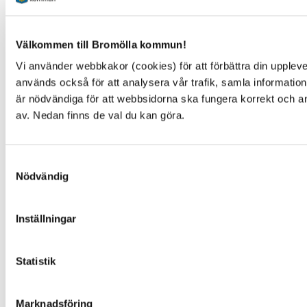
KONTAKT
Välkommen till Bromölla kommun!
Vi använder webbkakor (cookies) för att förbättra din upplev
Besöksadress
används också för att analysera vår trafik, samla information
Kommunhuset, Storgatan 48
är nödvändiga för att webbsidorna ska fungera korrekt och an
Postadress
av. Nedan finns de val du kan göra.
Box 18, 295 21 Bromölla
E-post
kommunstyrelsen@bromolla.se
Samtyckesval
Webbadress
Nödvändig
www.bromolla.se
Inställningar
Växel: 0456-82 20 00
Fax: 0456-82 22 00
Org.nr: 212000-0894
Statistik
SNABBVAL
Marknadsföring