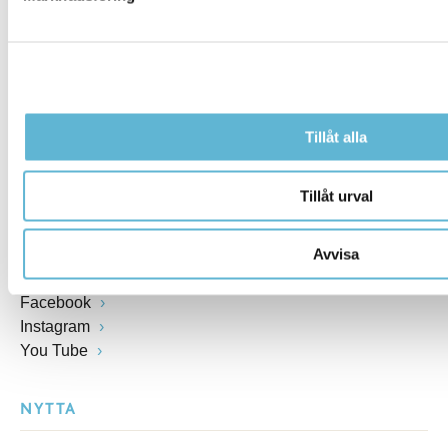
Öppettider växel och reception i kommunhuset
Anslagstavla
Lediga jobb
Felanmälan
Visselblåsarfunktion
Tillåt alla
Blankettsamling
E-tjänster
Tillåt urval
E-förslag
Kulturpunkten
Avvisa
Simhallen
Pressrum
Facebook
Instagram
You Tube
NYTTA