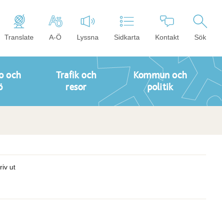
Translate
A-Ö
Lyssna
Sidkarta
Kontakt
Sök
o och
Trafik och
Kommun och
ö
resor
politik
riv ut