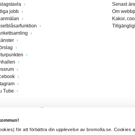
slagstavla
Senast än
diga jobb
Om webbp
lanmälan
Kakor, coo
sselblåsarfunktion
Tillgängli
ankettsamling
jänster
förslag
lturpunkten
mhallen
essrum
cebook
stagram
u Tube
 kommun!
kies) för att förbättra din upplevelse av bromolla.se. Cookies