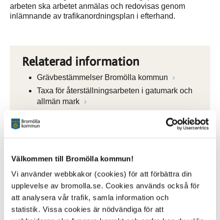
arbeten ska arbetet anmälas och redovisas genom
inlämnande av trafikanordningsplan i efterhand.
Relaterad information
Grävbestämmelser Bromölla kommun
Taxa för återställningsarbeten i gatumark och
allmän mark
Välkommen till Bromölla kommun!
E-tjänst
Vi använder webbkakor (cookies) för att förbättra din
För att få utföra grävarbete eller schakta på
upplevelse av bromolla.se. Cookies används också för
kommunens mark krävs tillstånd från oss.
att analysera vår trafik, samla information och
Påverkas trafiken eller parkeringar av arbetet
behöver du också skicka in en
statistik. Vissa cookies är nödvändiga för att
trafikanordningsplan (TA-plan).