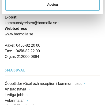
Kommunhuset, Storgatan 48
Avvisa
Postadress
Box 18, 295 21 Bromölla
E-post
kommunstyrelsen@bromolla.se
Webbadress
www.bromolla.se
Växel: 0456-82 20 00
Fax: 0456-82 22 00
Org.nr: 212000-0894
SNABBVAL
Öppettider växel och reception i kommunhuset
Anslagstavla
Lediga jobb
Felanmälan