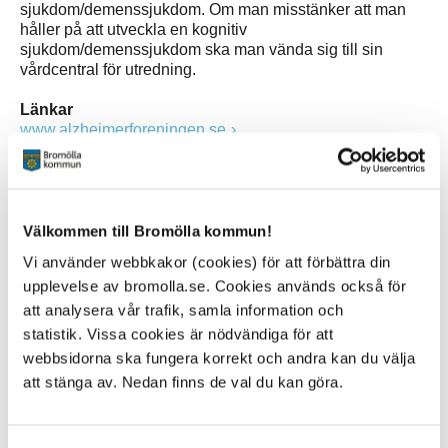
sjukdom/demenssjukdom. Om man misstänker att man
håller på att utveckla en kognitiv
sjukdom/demenssjukdom ska man vända sig till sin
vårdcentral för utredning.
Länkar
www.alzheimerforeningen.se
www.alzheimerfonden.se
www.demenscentrum.se
Välkommen till Bromölla kommun!
www.demensforbundet.se
Vi använder webbkakor (cookies) för att förbättra din
upplevelse av bromolla.se. Cookies används också för
unganhorig.se
att analysera vår trafik, samla information och
statistik. Vissa cookies är nödvändiga för att
webbsidorna ska fungera korrekt och andra kan du välja
Kontakt
att stänga av. Nedan finns de val du kan göra.
Sofie Block
Specialistsjuksköterska demens