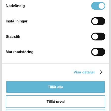
Samtyckesval
0768-82 79 79
Nödvändig
sofie.block@bromolla.se
Inställningar
Statistik
Sidan senast uppdaterad:
den 6 November 2019
Marknadsföring
Visa detaljer
Tillåt alla
KONTAKT
Tillåt urval
Besöksadress