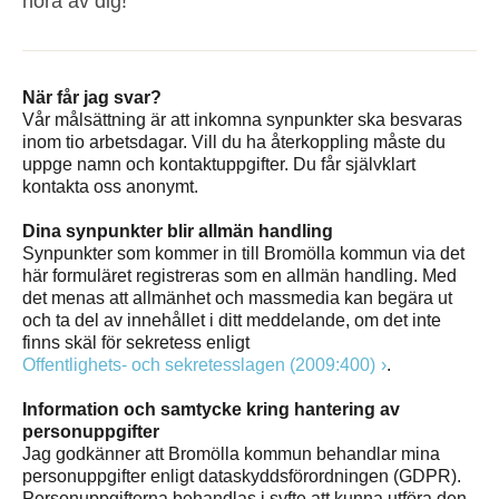
höra av dig!
När får jag svar?
Vår målsättning är att inkomna synpunkter ska besvaras
inom tio arbetsdagar. Vill du ha återkoppling måste du
uppge namn och kontaktuppgifter. Du får självklart
kontakta oss anonymt.
Dina synpunkter blir allmän handling
Synpunkter som kommer in till Bromölla kommun via det
här formuläret registreras som en allmän handling. Med
det menas att allmänhet och massmedia kan begära ut
och ta del av innehållet i ditt meddelande, om det inte
finns skäl för sekretess enligt
Offentlighets- och sekretesslagen (2009:400)
.
Information och samtycke kring hantering av
personuppgifter
Jag godkänner att Bromölla kommun behandlar mina
personuppgifter enligt dataskyddsförordningen (GDPR).
Personuppgifterna behandlas i syfte att kunna utföra den