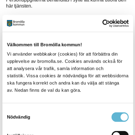
här tjänsten.
Vill du veta mer om hur Bromölla kommun behandlar dina
personuppgifter, kan du läsa om det här!
Välkommen till Bromölla kommun!
E-tjänst - Tyck till
Vi använder webbkakor (cookies) för att förbättra din
upplevelse av bromolla.se. Cookies används också för
Här kan du tycka till om kommunens verksamheter
att analysera vår trafik, samla information och
och tjänster. Dina synpunkter ger oss möjlighet att
statistik. Vissa cookies är nödvändiga för att webbsidorna
utveckla vår kommun och ge bättre service. Tack
ska fungera korrekt och andra kan du välja att stänga
för din medverkan!
av. Nedan finns de val du kan göra.
Tyck till och lämna synpunkter
Samtyckesval
Nödvändig
Sidan senast uppdaterad:
den 25 September 2025