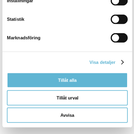
Inställningar
Statistik
Marknadsföring
KONTAKT
Visa detaljer
Besöksadress
Tillåt alla
Kommunhuset, Storgatan 48
Postadress
Box 18, 295 21 Bromölla
Tillåt urval
E-post
kommunstyrelsen@bromolla.se
Avvisa
Webbadress
www.bromolla.se