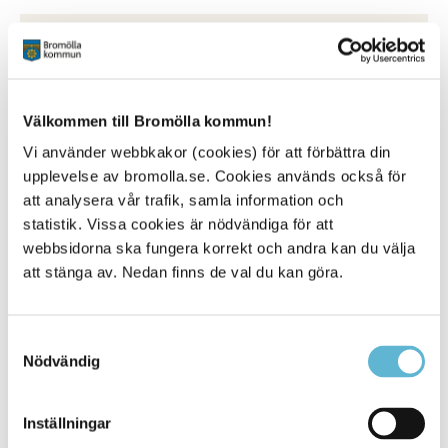
Kontakt
Beata Vernersson
Enhetschef
0456-82 25 05
Välkommen till Bromölla kommun!
(SMS0709-17 14 47)
Vi använder webbkakor (cookies) för att förbättra din
beata.vernersson@bromolla.se
upplevelse av bromolla.se. Cookies används också för
Tisteln
att analysera vår trafik, samla information och
Bruksgatan 9U
statistik. Vissa cookies är nödvändiga för att
Box 18, 295 21 Bromölla
webbsidorna ska fungera korrekt och andra kan du välja
0456-82 25 96
att stänga av. Nedan finns de val du kan göra.
Samtyckesval
Nödvändig
Sidan senast uppdaterad:
den 8 June 2026
Inställningar