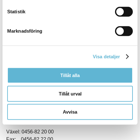
Statistik
Marknadsföring
KONTAKT
Visa detaljer
Besöksadress
Kommunhuset, Storgatan 48
Tillåt alla
Postadress
Box 18, 295 21 Bromölla
Tillåt urval
E-post
kommunstyrelsen@bromolla.se
Webbadress
Avvisa
www.bromolla.se
Växel: 0456-82 20 00
Fax: 0456-82 22 00