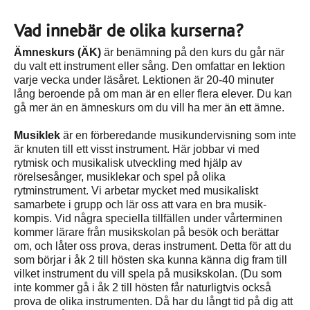
Vad innebär de olika kurserna?
Ämneskurs (ÄK)
är benämning på den kurs du går när
du valt ett instrument eller sång. Den omfattar en lektion
varje vecka under läsåret. Lektionen är 20-40 minuter
lång beroende på om man är en eller flera elever. Du kan
gå mer än en ämneskurs om du vill ha mer än ett ämne.
Musiklek
är en förberedande musikundervisning som inte
är knuten till ett visst instrument. Här jobbar vi med
rytmisk och musikalisk utveckling med hjälp av
rörelsesånger, musiklekar och spel på olika
rytminstrument. Vi arbetar mycket med musikaliskt
samarbete i grupp och lär oss att vara en bra musik-
kompis. Vid några speciella tillfällen under vårterminen
kommer lärare från musikskolan på besök och berättar
om, och låter oss prova, deras instrument. Detta för att du
som börjar i åk 2 till hösten ska kunna känna dig fram till
vilket instrument du vill spela på musikskolan. (Du som
inte kommer gå i åk 2 till hösten får naturligtvis också
prova de olika instrumenten. Då har du långt tid på dig att