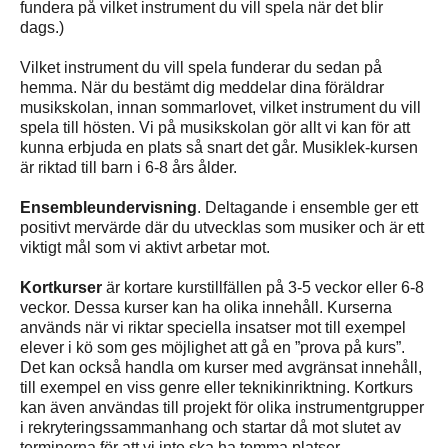
fundera på vilket instrument du vill spela när det blir
dags.)
Vilket instrument du vill spela funderar du sedan på
hemma. När du bestämt dig meddelar dina föräldrar
musikskolan, innan sommarlovet, vilket instrument du vill
spela till hösten. Vi på musikskolan gör allt vi kan för att
kunna erbjuda en plats så snart det går. Musiklek-kursen
är riktad till barn i 6-8 års ålder.
Ensembleundervisning
. Deltagande i ensemble ger ett
positivt mervärde där du utvecklas som musiker och är ett
viktigt mål som vi aktivt arbetar mot.
Kortkurser
är kortare kurstillfällen på 3-5 veckor eller 6-8
veckor. Dessa kurser kan ha olika innehåll. Kurserna
används när vi riktar speciella insatser mot till exempel
elever i kö som ges möjlighet att gå en ”prova på kurs”.
Det kan också handla om kurser med avgränsat innehåll,
till exempel en viss genre eller teknikinriktning. Kortkurs
kan även användas till projekt för olika instrumentgrupper
i rekryteringssammanhang och startar då mot slutet av
terminerna för att vi inte ska ha tomma platser.