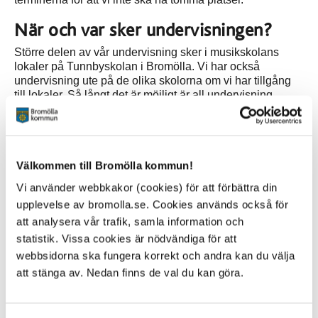
När och var sker undervisningen?
Större delen av vår undervisning sker i musikskolans
lokaler på Tunnbyskolan i Bromölla. Vi har också
undervisning ute på de olika skolorna om vi har tillgång
till lokaler. Så långt det är möjligt är all undervisning
förlagd på dagtid. Gymnasieelever undervisas på sen
eftermiddagstid/kvällstid. Ensemblespelet ligger också på
sen eftermiddagstid eller kvällstid. Vi försöker se till att
eleven har ”nära” till vår verksamhet. Det som påverkar
Välkommen till Bromölla kommun!
tider är lokaltillgången på de olika skolorna.
Vi använder webbkakor (cookies) för att förbättra din
Lektionerna läggs ut med fasta tider eller efter ett rullande
upplevelse av bromolla.se. Cookies används också för
schema med olika tider varannan vecka eller i längre
att analysera vår trafik, samla information och
intervall för att inte påverka övrig skolundervisning
negativt.
statistik. Vissa cookies är nödvändiga för att
webbsidorna ska fungera korrekt och andra kan du välja
att stänga av. Nedan finns de val du kan göra.