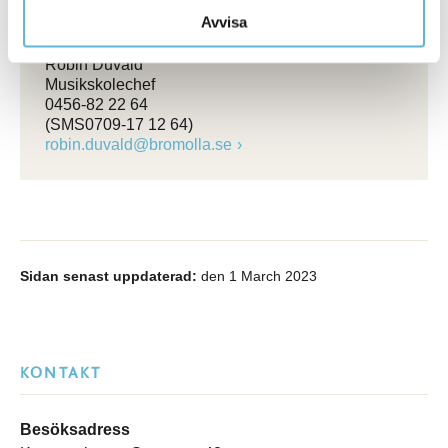
Storgatan 69 C, ingång från skolgården
Avvisa
Box 18, 295 21 Bromölla
Robin Duvald
Musikskolechef
0456-82 22 64
(SMS0709-17 12 64)
robin.duvald@bromolla.se
Sidan senast uppdaterad:
den 1 March 2023
KONTAKT
Besöksadress