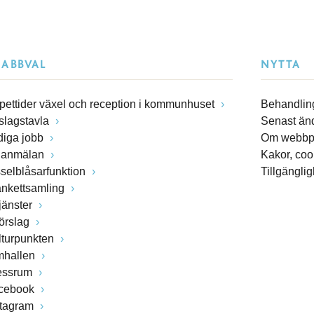
NABBVAL
NYTTA
pettider växel och reception i kommunhuset
Behandling
slagstavla
Senast än
diga jobb
Om webbp
lanmälan
Kakor, coo
sselblåsarfunktion
Tillgängli
ankettsamling
jänster
förslag
lturpunkten
mhallen
essrum
cebook
stagram