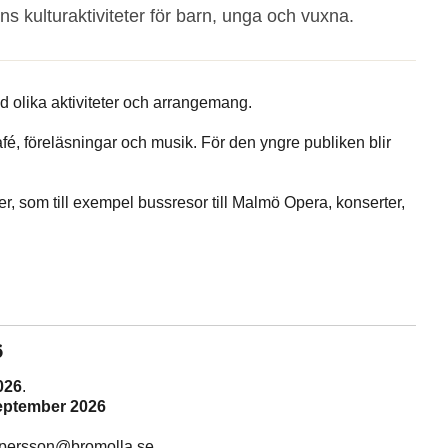
 kulturaktiviteter för barn, unga och vuxna.
d olika aktiviteter och arrangemang.
fé, föreläsningar och musik. För den yngre publiken blir
 som till exempel bussresor till Malmö Opera, konserter,
6
026
.
eptember 2026
la.persson@bromolla.se.