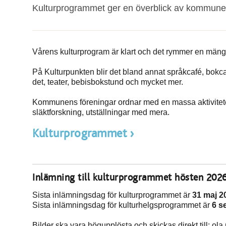
Kulturprogrammet ger en överblick av kommunens
Vårens kulturprogram är klart och det rymmer en mäng
På Kulturpunkten blir det bland annat språkcafé, bokca
det, teater, bebisbokstund och mycket mer.
Kommunens föreningar ordnar med en massa aktiviteter,
släktforskning, utställningar med mera.
Kulturprogrammet
Inlämning till kulturprogrammet hösten 202
Sista inlämningsdag för kulturprogrammet är
31 maj
2
Sista inlämningsdag för kulturhelgsprogrammet är
6 s
Bilder ska vara högupplösta och skickas direkt till: o