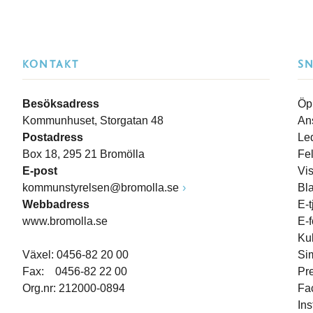
KONTAKT
S
Besöksadress
Öp
Kommunhuset, Storgatan 48
An
Postadress
Le
Box 18, 295 21 Bromölla
Fe
E-post
Vi
kommunstyrelsen@bromolla.se
Bl
Webbadress
E-t
www.bromolla.se
E-
Ku
Växel: 0456-82 20 00
Si
Fax: 0456-82 22 00
Pr
Org.nr: 212000-0894
Fa
In