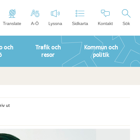
Translate
A-Ö
Lyssna
Sidkarta
Kontakt
Sök
o och
Trafik och
Kommun och
ö
resor
politik
riv ut