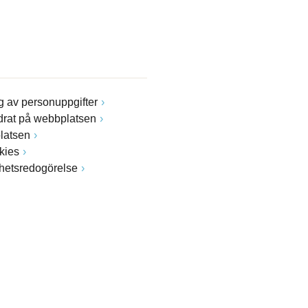
 av personuppgifter
drat på webbplatsen
latsen
kies
ghetsredogörelse