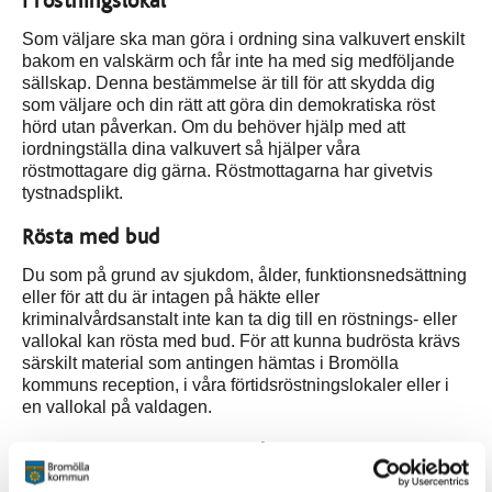
I röstningslokal
Som väljare ska man göra i ordning sina valkuvert enskilt
bakom en valskärm och får inte ha med sig medföljande
sällskap. Denna bestämmelse är till för att skydda dig
som väljare och din rätt att göra din demokratiska röst
hörd utan påverkan. Om du behöver hjälp med att
iordningställa dina valkuvert så hjälper våra
röstmottagare dig gärna. Röstmottagarna har givetvis
tystnadsplikt.
Rösta med bud
Du som på grund av sjukdom, ålder, funktionsnedsättning
eller för att du är intagen på häkte eller
kriminalvårdsanstalt inte kan ta dig till en röstnings- eller
vallokal kan rösta med bud. För att kunna budrösta krävs
särskilt material som antingen hämtas i Bromölla
kommuns reception, i våra förtidsröstningslokaler eller i
en vallokal på valdagen.
Att rösta med bud betyder att någon annan än du själv
transporterar rösten till vallokalen eller till en lokal för