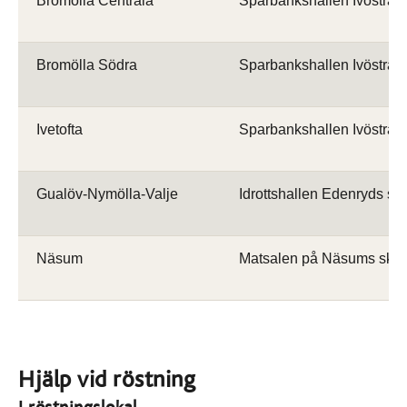
Bromölla Centrala
Sparbankshallen Ivöstra
Bromölla Södra
Sparbankshallen Ivöstra
Ivetofta
Sparbankshallen Ivöstra
Gualöv-Nymölla-Valje
Idrottshallen Edenryds sk
Näsum
Matsalen på Näsums skol
Hjälp vid röstning