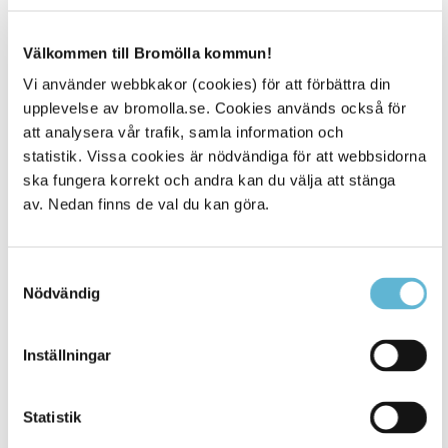
förtidsröstning.
Ambulerande röstmottagare
Välkommen till Bromölla kommun!
Om du på grund av sjukdom, ålder eller
Vi använder webbkakor (cookies) för att förbättra din
funktionsnedsättning inte själv kan ta dig till en röstnings-
upplevelse av bromolla.se. Cookies används också för
eller vallokal och inte har någon som kan vara bud åt dig,
att analysera vår trafik, samla information och
tillhandahåller kommunen ambulerande röstmottagare.
statistik. Vissa cookies är nödvändiga för att webbsidorna
Kontakta kommunens valkansli på telefonnummer 0456-
82 21 40, 0456-82 21 72 för att boka en tid då
ska fungera korrekt och andra kan du välja att stänga
röstmottagarna kommer hem till dig. Din röst görs i
av. Nedan finns de val du kan göra.
ordning på samma sätt som en förtidsröst i en lokal för
förtidsröstning.
Samtyckesval
Kommunens ambulerande röstmottagare bär alltid
Nödvändig
tjänstelegitimation.
Information om hjälp vid röstning finns på
Inställningar
Valmyndighetens webbplats
Information på andra språk
Statistik
På Valmyndighetens webbplats finns information om