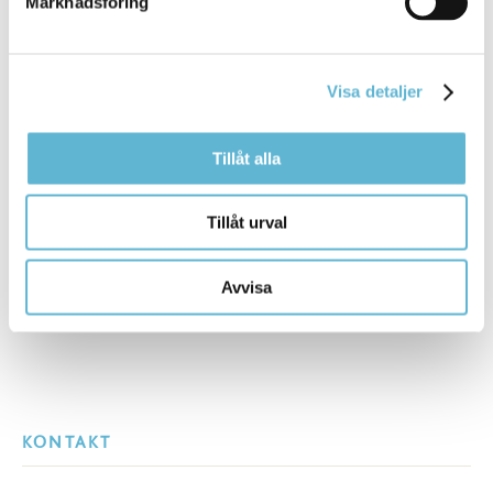
Marknadsföring
Box 18, 291 25 Bromölla
0456-82 22 22
turistinfo@bromolla.se
Visa detaljer
Tillåt alla
Sidan senast uppdaterad:
den 21 July 2023
Tillåt urval
Avvisa
KONTAKT