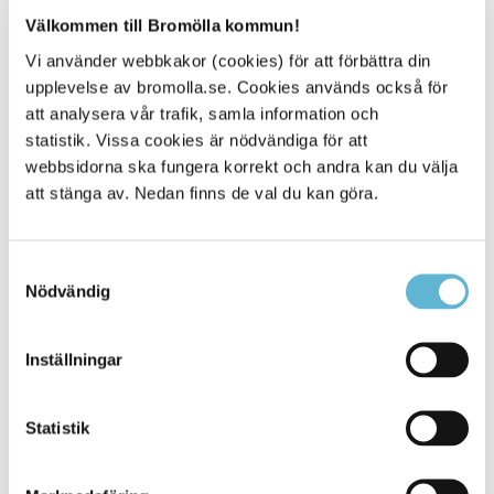
även cykellederna Smugglarrundan och Sydostleden
Välkommen till Bromölla kommun!
vilket gör Tomsabo till en ypperlig rastplats för
cykelentusiaster!
Vi använder webbkakor (cookies) för att förbättra din
upplevelse av bromolla.se. Cookies används också för
Strandängen - härlig picknickplats vid Ivösjön
att analysera vår trafik, samla information och
Strandängen i Bromölla erbjuder både motionsspår,
statistik. Vissa cookies är nödvändiga för att
badplats och härliga gräsytor att koppla av på. Här finns
grillplatser, en lekplats och picknickbord. Stanna på
webbsidorna ska fungera korrekt och andra kan du välja
området och njut av en promenad ut på piren eller
att stänga av. Nedan finns de val du kan göra.
aktivera dig på motionsspåren som utgår från området.
Samtyckesval
Nödvändig
Kontakt
Sara Widesjö
Inställningar
Turismstrateg
0456-82 22 51
(SMS0709-17 12 51)
Statistik
sara.widesjo@bromolla.se
Bromölla turistinformation
Hermansens gata 22