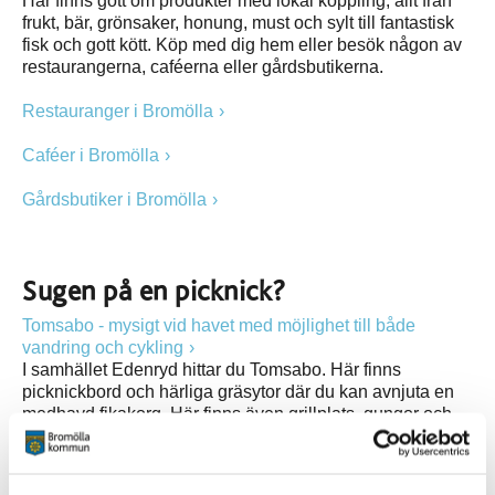
Här finns gott om produkter med lokal koppling, allt från
frukt, bär, grönsaker, honung, must och sylt till fantastisk
fisk och gott kött. Köp med dig hem eller besök någon av
restaurangerna, caféerna eller gårdsbutikerna.
Restauranger i Bromölla
Caféer i Bromölla
Gårdsbutiker i Bromölla
Sugen på en picknick?
Tomsabo - mysigt vid havet med möjlighet till både
vandring och cykling
I samhället Edenryd hittar du Tomsabo. Här finns
picknickbord och härliga gräsytor där du kan avnjuta en
medhavd fikakorg. Här finns även grillplats, gungor och
toalett. Längs med havet finns en 4,5 km lång
vandringsled som passerar genom hagar där du kan stöta
på både kor och får. Genom samhället Edenryd passerar