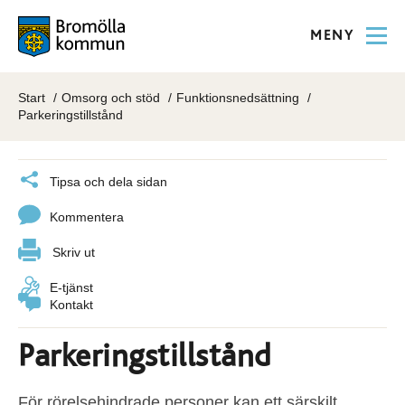
MENY
Start
Omsorg och stöd
Funktionsnedsättning
Parkeringstillstånd
Tipsa och dela sidan
Kommentera
Skriv ut
E-tjänst
Kontakt
Parkeringstillstånd
För rörelsehindrade personer kan ett särskilt