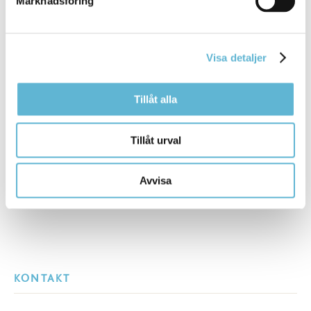
Marknadsföring
Handläggare
0456-82 26 06
agnes.nemeth@bromolla.se
Visa detaljer
Tillåt alla
Sidan senast uppdaterad:
den 17 October 2024
Tillåt urval
Avvisa
KONTAKT