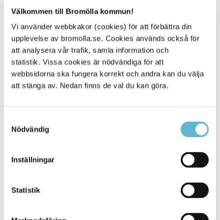
Relaterad information
Välkommen till Bromölla kommun!
Informationsfolder parkeringstillstånd
Vi använder webbkakor (cookies) för att förbättra din
Transportstyrelsens information om
upplevelse av bromolla.se. Cookies används också för
parkeringstillstånd för rörelsehindrade
att analysera vår trafik, samla information och
statistik. Vissa cookies är nödvändiga för att
webbsidorna ska fungera korrekt och andra kan du välja
att stänga av. Nedan finns de val du kan göra.
E-tjänst
Samtyckesval
Ansök om parkeringstillstånd för rörelsehindrade.
Nödvändig
Ansök om parkeringstillstånd via e-tjänst
Inställningar
Statistik
Kontakt
Agnes Nemeth