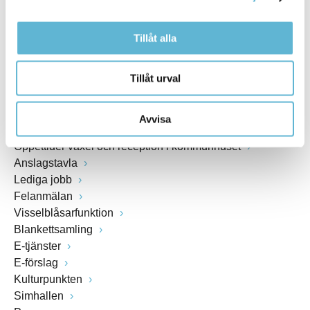
www.bromolla.se
Växel: 0456-82 20 00
Tillåt alla
Fax: 0456-82 22 00
Org.nr: 212000-0894
Tillåt urval
SNABBVAL
Avvisa
Öppettider växel och reception i kommunhuset
Anslagstavla
Lediga jobb
Felanmälan
Visselblåsarfunktion
Blankettsamling
E-tjänster
E-förslag
Kulturpunkten
Simhallen