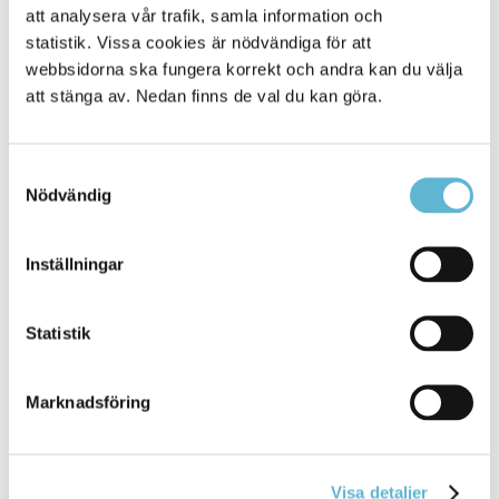
Sidan senast uppdaterad:
den 3 June 2024
att analysera vår trafik, samla information och
statistik. Vissa cookies är nödvändiga för att
webbsidorna ska fungera korrekt och andra kan du välja
att stänga av. Nedan finns de val du kan göra.
Samtyckesval
Nödvändig
KONTAKT
Inställningar
Besöksadress
Statistik
Kommunhuset, Storgatan 48
Postadress
Box 18, 295 21 Bromölla
Marknadsföring
E-post
kommunstyrelsen@bromolla.se
Webbadress
Visa detaljer