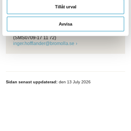
Kommunstyrelsen
Tillåt urval
kommunstyrelsen@bromolla.se
Inger Hofflander
Avvisa
Kommunsekreterare
0456-82 21 72
(SMS0709-17 11 72)
inger.hofflander@bromolla.se
Sidan senast uppdaterad:
den 13 July 2026