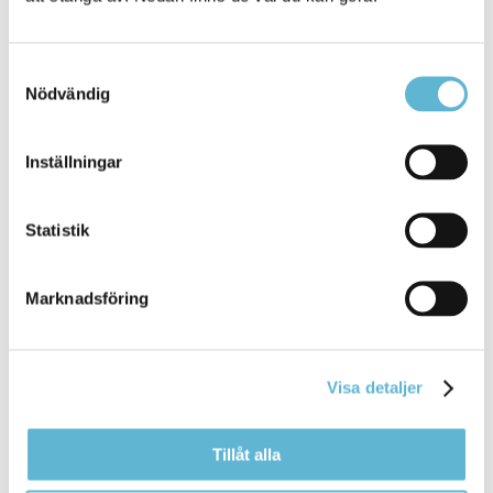
lärcentra
Introduktionsprogram avseende yrkesintroduktion
(IMY), programinriktat val (IMV), individuellt
Samtyckesval
alternativ (IMA) och språkintroduktion (IMS).
Nödvändig
Musikskola
Uppdragsutbildning
Inställningar
Kultur och fritid
Statistik
Relaterad information
Marknadsföring
Mötestider
Kontakta din politiker
Visa detaljer
Tillåt alla
Kontakt