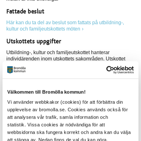
Fattade beslut
Här kan du ta del av beslut som fattats på utbildning-,
kultur och familjeutskottets möten
Utskottets uppgifter
Utbildning-, kultur och familjeutskottet hanterar
individärenden inom utskottets sakområden. Utskottet
bereder ärenden till kommunstyrelsen inom följande
områden:
Uppgifter inom socialtjänsten och vad som i lag
sägs om socialnämnd
Välkommen till Bromölla kommun!
Förskola, skolbarnomsorg och övrig barnomsorg
Vi använder webbkakor (cookies) för att förbättra din
Det offentliga skolväsendet för barn, ungdomar och
upplevelse av bromolla.se. Cookies används också för
vuxna
att analysera vår trafik, samla information och
Kommunal vuxenutbildning i form av
statistik. Vissa cookies är nödvändiga för att
grundläggande vuxenutbildning, inklusive svenska
webbsidorna ska fungera korrekt och andra kan du välja
för invandrare
att stänga av. Nedan finns de val du kan göra.
Grundläggande gymnasial vuxenutbildning och