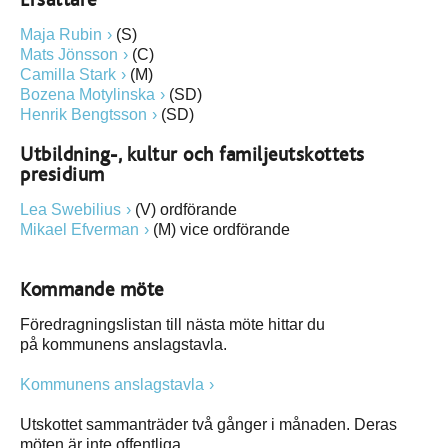
Ersättare
Maja Rubin
(S)
Mats Jönsson
(C)
Camilla Stark
(M)
Bozena Motylinska
(SD)
Henrik Bengtsson
(SD)
Utbildning-, kultur och familjeutskottets
presidium
Lea Swebilius
(V) ordförande
Mikael Efverman
(M) vice ordförande
Kommande möte
Föredragningslistan till nästa möte hittar du
på kommunens anslagstavla.
Kommunens anslagstavla
Utskottet sammanträder två gånger i månaden. Deras
möten är inte offentliga.