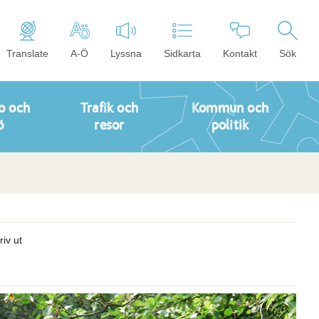
Translate
A-Ö
Lyssna
Sidkarta
Kontakt
Sök
o och
Trafik och
Kommun och
ö
resor
politik
riv ut