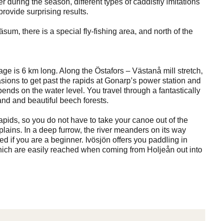
ater during the season, different types of caddisfly imitations
rovide surprising results.
um, there is a special fly-fishing area, and north of the
age is 6 km long. Along the Östafors – Västanå mill stretch,
asions to get past the rapids at Gonarp’s power station and
pends on the water level. You travel through a fantastically
and and beautiful beech forests.
rapids, so you do not have to take your canoe out of the
plains. In a deep furrow, the river meanders on its way
ed if you are a beginner. Ivösjön offers you paddling in
hich are easily reached when coming from Holjeån out into