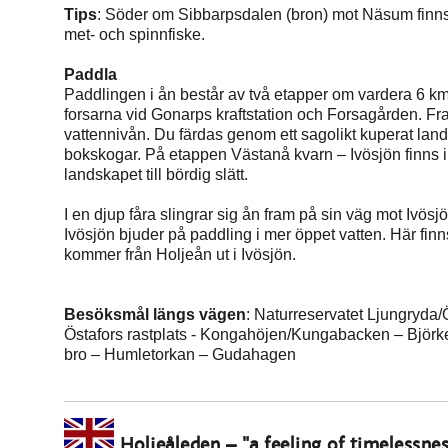
Tips
: Söder om Sibbarpsdalen (bron) mot Näsum finns 
met- och spinnfiske.
Paddla
Paddlingen i ån består av två etapper om vardera 6 km.
forsarna vid Gonarps kraftstation och Forsagården. F
vattennivån. Du färdas genom ett sagolikt kuperat lan
bokskogar. På etappen Västanå kvarn – Ivösjön finns in
landskapet till bördig slätt.
I en djup fåra slingrar sig ån fram på sin väg mot Iv
Ivösjön bjuder på paddling i mer öppet vatten. Här finn
kommer från Holjeån ut i Ivösjön.
Besöksmål längs vägen
: Naturreservatet Ljungryda/Ö
Östafors rastplats - Kongahöjen/Kungabacken – Björk
bro – Humletorkan – Gudahagen
Holjeåleden – "a feeling of timelessnes