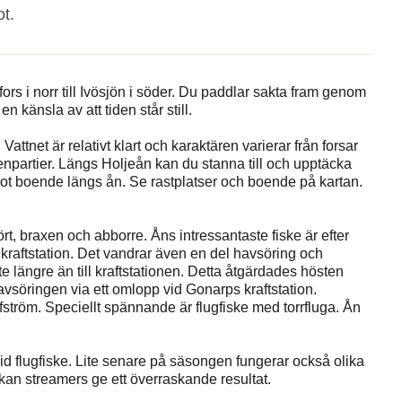
ot.
ors i norr till Ivösjön i söder. Du paddlar sakta fram genom
n känsla av att tiden står still.
Vattnet är relativt klart och karaktären varierar från forsar
stenpartier. Längs Holjeån kan du stanna till och upptäcka
ågot boende längs ån. Se rastplatser och boende på kartan.
ört, braxen och abborre. Åns intressantaste fiske är efter
kraftstation. Det vandrar även en del havsöring och
e längre än till kraftstationen. Detta åtgärdades hösten
avsöringen via ett omlopp vid Gonarps kraftstation.
ofström. Speciellt spännande är flugfiske med torrfluga. Ån
vid flugfiske. Lite senare på säsongen fungerar också olika
 kan streamers ge ett överraskande resultat.