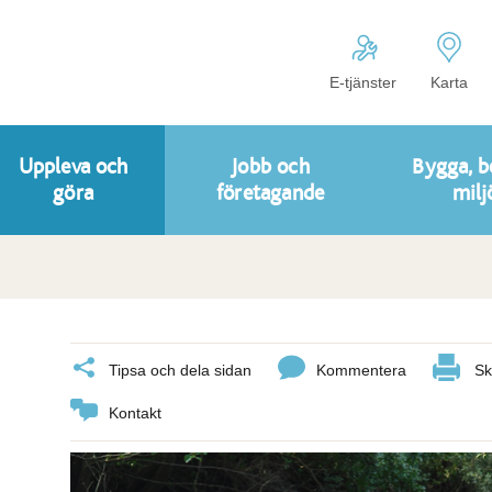
E-tjänster
Karta
Uppleva och
Jobb och
Bygga, b
göra
företagande
milj
Tipsa och dela sidan
Kommentera
Sk
Kontakt