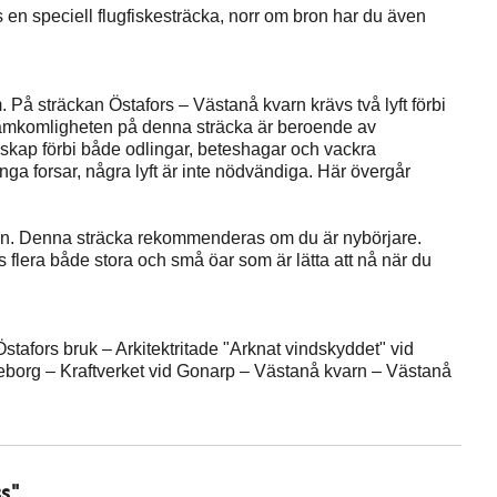
en speciell flugfiskesträcka, norr om bron har du även
 På sträckan Östafors – Västanå kvarn krävs två lyft förbi
ramkomligheten på denna sträcka är beroende av
dskap förbi både odlingar, beteshagar och vackra
ga forsar, några lyft är inte nödvändiga. Här övergår
ösjön. Denna sträcka rekommenderas om du är nybörjare.
s flera både stora och små öar som är lätta att nå när du
stafors bruk – Arkitektritade "Arknat vindskyddet" vid
eborg – Kraftverket vid Gonarp – Västanå kvarn – Västanå
s"