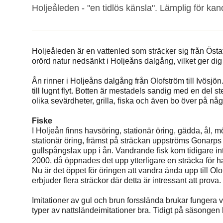
Holjeåleden - "en tidlös känsla". Lämplig för kan
Holjeåleden är en vattenled som sträcker sig från Östaf
orörd natur nedsänkt i Holjeåns dalgång, vilket ger dig e
Ån rinner i Holjeåns dalgång från Olofström till Ivösjön. 
till lugnt flyt. Botten är mestadels sandig med en del 
olika sevärdheter, grilla, fiska och även bo över på n
Fiske
I Holjeån finns havsöring, stationär öring, gädda, ål, m
stationär öring, främst på sträckan uppströms Gonarps 
gullspångslax upp i ån. Vandrande fisk kom tidigare int
2000, då öppnades det upp ytterligare en sträcka för h
Nu är det öppet för öringen att vandra ända upp till Ol
erbjuder flera sträckor där detta är intressant att prova.
Imitationer av gul och brun forsslända brukar fungera 
typer av nattsländeimitationer bra. Tidigt på säsongen