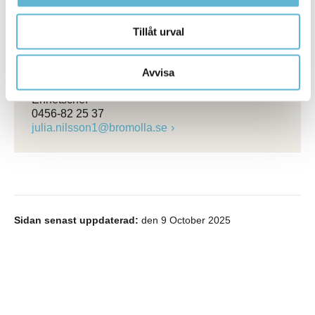
Melinda Rosander
Biståndshandläggare/vårdplanerare samt ansvarig
Tillåt urval
för de medborgare som vistas på korttidsboende.
0456-82 23 83
melinda.rosander@bromolla.se
Avvisa
Julia Nilsson
Enhetschef
0456-82 25 37
julia.nilsson1@bromolla.se
Sidan senast uppdaterad:
den 9 October 2025