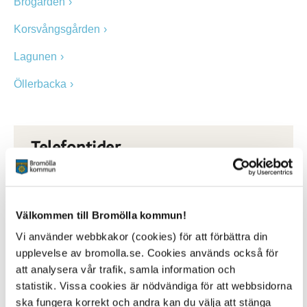
Brogården
Korsvångsgården
Lagunen
Öllerbacka
Telefontider
biståndshandläggare
Måndag och fredag 10-11.30
Tisdag, onsdag, torsdag 13-14
Välkommen till Bromölla kommun!
Ida Adelsbo
Vi använder webbkakor (cookies) för att förbättra din
Biståndshandläggare (ansvarar för medborgare
födda dag 1-8)
upplevelse av bromolla.se. Cookies används också för
0456-82 23 40
att analysera vår trafik, samla information och
ida.adelsbo@bromolla.se
statistik. Vissa cookies är nödvändiga för att webbsidorna
ska fungera korrekt och andra kan du välja att stänga
Emilia Benke