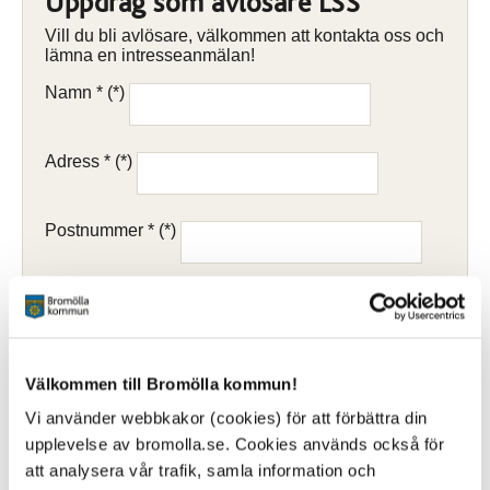
Uppdrag som avlösare LSS
Vill du bli avlösare, välkommen att kontakta oss och
lämna en intresseanmälan!
Namn *
Adress *
Postnummer *
Postort *
E-post
Välkommen till Bromölla kommun!
Vi använder webbkakor (cookies) för att förbättra din
Vilken typ av uppdrag är du intresserad av (ålder,
upplevelse av bromolla.se. Cookies används också för
kön, antal timmar/dagar per månad)? *
att analysera vår trafik, samla information och