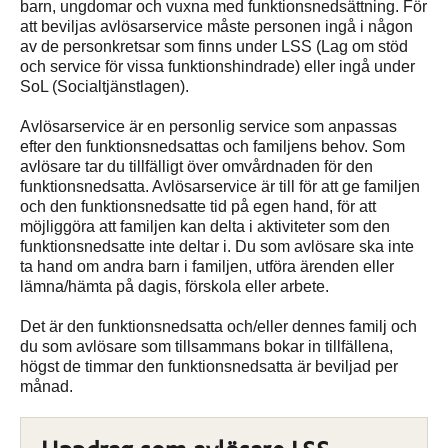
barn, ungdomar och vuxna med funktionsnedsättning. För
att beviljas avlösarservice måste personen ingå i någon
av de personkretsar som finns under LSS (Lag om stöd
och service för vissa funktionshindrade) eller ingå under
SoL (Socialtjänstlagen).
Avlösarservice är en personlig service som anpassas
efter den funktionsnedsattas och familjens behov. Som
avlösare tar du tillfälligt över omvårdnaden för den
funktionsnedsatta. Avlösarservice är till för att ge familjen
och den funktionsnedsatte tid på egen hand, för att
möjliggöra att familjen kan delta i aktiviteter som den
funktionsnedsatte inte deltar i. Du som avlösare ska inte
ta hand om andra barn i familjen, utföra ärenden eller
lämna/hämta på dagis, förskola eller arbete.
Det är den funktionsnedsatta och/eller dennes familj och
du som avlösare som tillsammans bokar in tillfällena,
högst de timmar den funktionsnedsatta är beviljad per
månad.