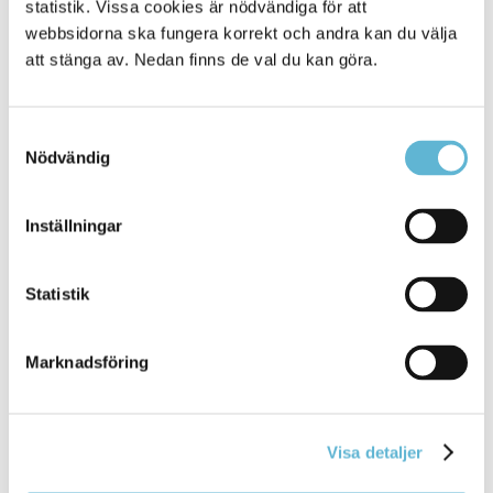
statistik. Vissa cookies är nödvändiga för att
webbsidorna ska fungera korrekt och andra kan du välja
Tidigare erfarenhet *
att stänga av. Nedan finns de val du kan göra.
Samtyckesval
Kort beskrivning av familj, intressen, husdjur,
Nödvändig
allergier eller annat *
Inställningar
* Uppgifter markerade med stjärna måste fyllas i.
Statistik
Jag godkänner att Bromölla kommun behandlar
mina personuppgifter enligt
Marknadsföring
dataskyddsförordningen (GDPR).
Personuppgifterna behandlas i syfte att kunna
utföra den här tjänsten. Läs mer om hur Bromölla
kommun behandlar dina personuppgifter
Visa detaljer
www.bromolla.se/personuppgifter