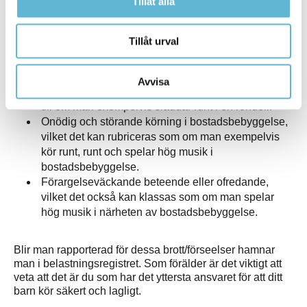
Tillåt alla
Här är några vanliga exempel på trafikbrott/förseelser
kopplat till A-traktorer/mopeder som, förutom böter, kan ge
en spärrtid på upp till 6 månader:
Tillåt urval
Olovlig körning, exempelvis genom att ha kört en
moped fortare än den är konstruerad för.
Avvisa
Vårdslöshet i trafik, vilket man kan göra sig skyldig
till om man exempelvis sladdar runt i en rondell.
Onödig och störande körning i bostadsbebyggelse,
vilket det kan rubriceras som om man exempelvis
kör runt, runt och spelar hög musik i
bostadsbebyggelse.
Förargelseväckande beteende eller ofredande,
vilket det också kan klassas som om man spelar
hög musik i närheten av bostadsbebyggelse.
Blir man rapporterad för dessa brott/förseelser hamnar
man i belastningsregistret. Som förälder är det viktigt att
veta att det är du som har det yttersta ansvaret för att ditt
barn kör säkert och lagligt.