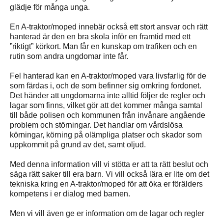
glädje för många unga.
En A-traktor/moped innebär också ett stort ansvar och rätt
hanterad är den en bra skola inför en framtid med ett
”riktigt” körkort. Man får en kunskap om trafiken och en
rutin som andra ungdomar inte får.
Fel hanterad kan en A-traktor/moped vara livsfarlig för de
som färdas i, och de som befinner sig omkring fordonet.
Det händer att ungdomarna inte alltid följer de regler och
lagar som finns, vilket gör att det kommer många samtal
till både polisen och kommunen från invånare angående
problem och störningar. Det handlar om vårdslösa
körningar, körning på olämpliga platser och skador som
uppkommit på grund av det, samt oljud.
Med denna information vill vi stötta er att ta rätt beslut och
säga rätt saker till era barn. Vi vill också lära er lite om det
tekniska kring en A-traktor/moped för att öka er förälders
kompetens i er dialog med barnen.
Men vi vill även ge er information om de lagar och regler