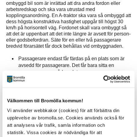
ombyggd bil som är inrättad att dra andra fordon eller
arbetsredskap och ska vara utrustad med
kopplingsanordning. En A-traktor ska vara så ombyggd att
dess högsta konstruktiva hastighet uppgår till högst 30
km/h på horisontell väg. Fordonet skall vara ombyggt så
att det är uppenbart att det inte längre är avsett för person-
eller godsbefordran. Säte för en eller två passagerare
bredvid förarsätet får dock behållas vid ombyggnaden.
Passagerare endast får färdas på en plats som är
avsedd för passagerare. Det får bara sitta en
passagerare per sådan plats.
De som färdas i en A-traktor ska använda bälte.
Högsta tillåtna hastighet är 30 kilometer i timmen.
Det betyder exempelvis att det inte heller är tillåtet
att ”frirulla” snabbare än så i nedförsbacke. Sedan
Välkommen till Bromölla kommun!
tidigare är det bestämt att en A-traktor inte får vara
Vi använder webbkakor (cookies) för att förbättra din
konstruerad för att kunna köra snabbare än 30
upplevelse av bromolla.se. Cookies används också för
kilometer i timmen.
att analysera vår trafik, samla information och
statistik. Vissa cookies är nödvändiga för att