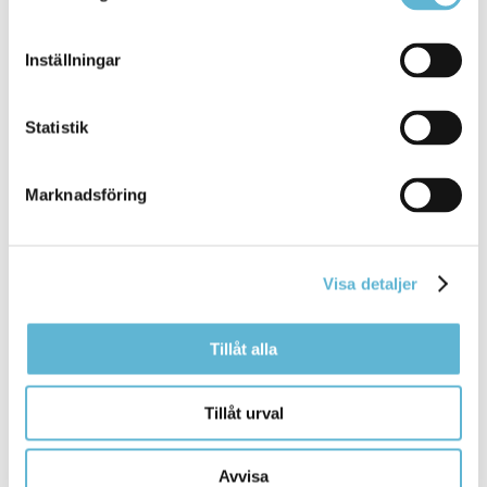
Inställningar
Sidan senast uppdaterad:
den 12 June 2025
Statistik
Marknadsföring
Visa detaljer
KONTAKT
Tillåt alla
Besöksadress
Tillåt urval
Kommunhuset, Storgatan 48
Postadress
Box 18, 295 21 Bromölla
Avvisa