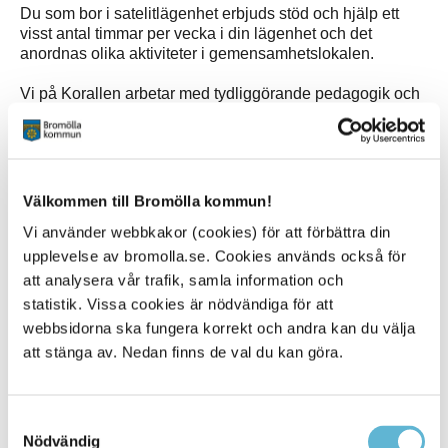
Du som bor i satelitlägenhet erbjuds stöd och hjälp ett
visst antal timmar per vecka i din lägenhet och det
anordnas olika aktiviteter i gemensamhetslokalen.
Vi på Korallen arbetar med tydliggörande pedagogik och
utefter din genomförandeplan.
Välkommen till Bromölla kommun!
Kontakt
Vi använder webbkakor (cookies) för att förbättra din
Korallen
upplevelse av bromolla.se. Cookies används också för
Korallgatan 1E
Box 18, 295 21 Bromölla
att analysera vår trafik, samla information och
0456-82 23 05
statistik. Vissa cookies är nödvändiga för att
webbsidorna ska fungera korrekt och andra kan du välja
Jenny MacLeod
att stänga av. Nedan finns de val du kan göra.
Enhetschef
0456-82 21 83
(SMS0709-17 11 83)
jenny.macleod@bromolla.se
Samtyckesval
Nödvändig