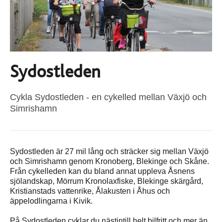
Sydostleden
Cykla Sydostleden - en cykelled mellan Växjö och
Simrishamn
Sydostleden är 27 mil lång och sträcker sig mellan Växjö
och Simrishamn genom Kronoberg, Blekinge och Skåne.
Från cykelleden kan du bland annat uppleva Åsnens
sjölandskap, Mörrum Kronolaxfiske, Blekinge skärgård,
Kristianstads vattenrike, Ålakusten i Åhus och
äppelodlingarna i Kivik.
På Sydostleden cyklar du nästintill helt bilfritt och mer än