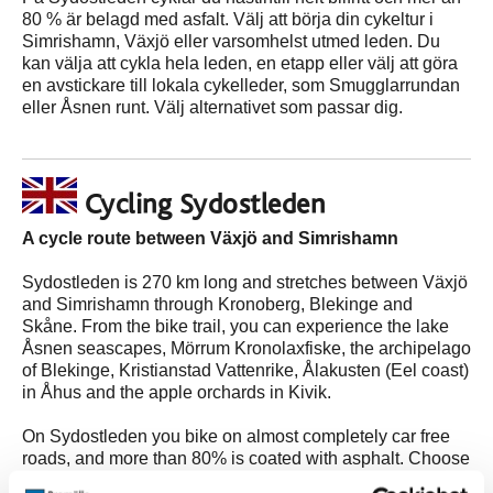
80 % är belagd med asfalt. Välj att börja din cykeltur i
Simrishamn, Växjö eller varsomhelst utmed leden. Du
kan välja att cykla hela leden, en etapp eller välj att göra
en avstickare till lokala cykelleder, som Smugglarrundan
eller Åsnen runt. Välj alternativet som passar dig.
Cycling Sydostleden
A
cycle route between Växjö and Simrishamn
Sydostleden is 270 km long and stretches between Växjö
and Simrishamn through Kronoberg, Blekinge and
Skåne. From the bike trail, you can experience the lake
Åsnen seascapes, Mörrum Kronolaxfiske, the archipelago
of Blekinge, Kristianstad Vattenrike, Ålakusten (Eel coast)
in Åhus and the apple orchards in Kivik.
On Sydostleden you bike on almost completely car free
roads, and more than 80% is coated with asphalt. Choose
to start your ride in Simrishamn, Växjö, or anywhere along