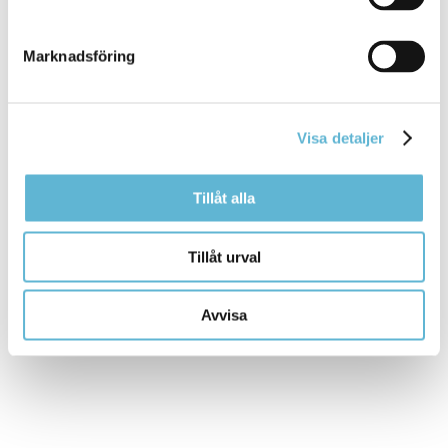
0456-82 22 51
(SMS0709-17 12 51)
sara.widesjo@bromolla.se
Marknadsföring
Bromölla turistinformation
Hermansens gata 22
Box 18, 291 25 Bromölla
Visa detaljer
0456-82 22 22
turistinfo@bromolla.se
Tillåt alla
Tillåt urval
Sidan senast uppdaterad:
den 27 May 2016
Avvisa