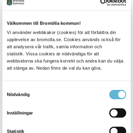
the trail. You can choose to ride the entire trail, a part of it,
or choose to make a detour to the local bike trails,
Smugglarrunds or Åsnen Runt. Choose the option that
suits you.
Välkommen till Bromölla kommun!
Vi använder webbkakor (cookies) för att förbättra din
upplevelse av bromolla.se. Cookies används också för
att analysera vår trafik, samla information och
Mer information
statistik. Vissa cookies är nödvändiga för att
Mer information om Sydostleden
webbsidorna ska fungera korrekt och andra kan du välja
More information about Sydostleden
att stänga av. Nedan finns de val du kan göra.
Felanmälan/error report
Beställ kartor/order maps
Samtyckesval
Nödvändig
Inställningar
Kontakt
Sara Widesjö
Turismstrateg
Statistik