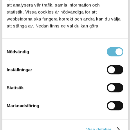
Tack för din hjälp!
att analysera vår trafik, samla information och
statistik. Vissa cookies är nödvändiga för att
webbsidorna ska fungera korrekt och andra kan du välja
att stänga av. Nedan finns de val du kan göra.
Kontakt
Sara Widesjö
Samtyckesval
Turismstrateg
Nödvändig
0456-82 22 51
(SMS0709-17 12 51)
sara.widesjo@bromolla.se
Inställningar
Bromölla turistinformation
Hermansens gata 22
Box 18, 291 25 Bromölla
Statistik
0456-82 22 22
turistinfo@bromolla.se
Marknadsföring
Visa detaljer