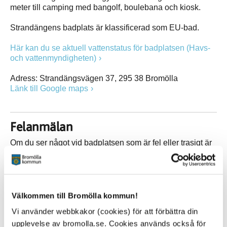
meter till camping med bangolf, boulebana och kiosk.
Strandängens badplats är klassificerad som EU-bad.
Här kan du se aktuell vattenstatus för badplatsen (Havs-
och vattenmyndigheten)
Adress: Strandängsvägen 37, 295 38 Bromölla
Länk till Google maps
Felanmälan
Om du ser något vid badplatsen som är fel eller trasigt är
vi tacksamma om du kontaktar kommunen.
Vid akuta fel ring kommunens växel 0456-82 20 00.
Kvällar och helger kontaktar du fastighetsjouren på
Välkommen till Bromölla kommun!
0709-17 10 61.
Du kan också göra felanmälan online
Vi använder webbkakor (cookies) för att förbättra din
upplevelse av bromolla.se. Cookies används också för