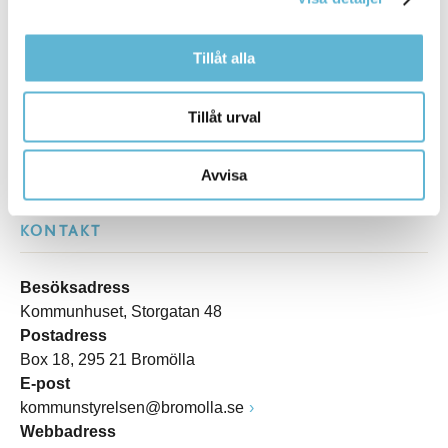
Sidan senast uppdaterad:
den 8 May 2025
Tillåt alla
Tillåt urval
Avvisa
KONTAKT
Besöksadress
Kommunhuset, Storgatan 48
Postadress
Box 18, 295 21 Bromölla
E-post
kommunstyrelsen@bromolla.se
Webbadress