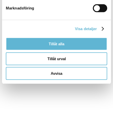
sara.widesjo@bromolla.se
Marknadsföring
Bromölla turistinformation
Hermansens gata 22
Box 18, 291 25 Bromölla
0456-82 22 22
Visa detaljer
turistinfo@bromolla.se
Tillåt alla
Tillåt urval
Sidan senast uppdaterad:
den 11 March 2026
Avvisa