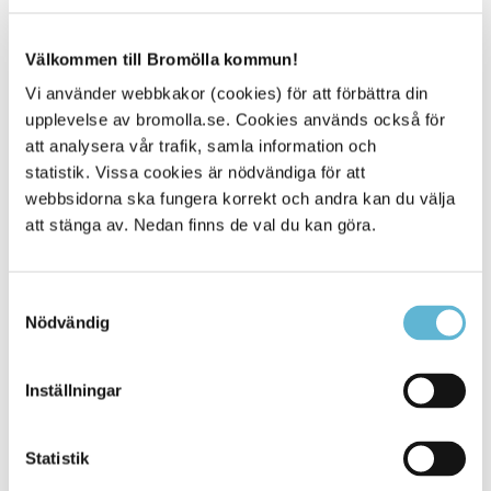
Gualöv – Bromölla
2. Bromölla – Näsum – Vånga – Arkelstorp – Oppmanna
– Bäckaskog – Kjuge – Gualöv – Bromölla
Välkommen till Bromölla kommun!
3. Bromölla – Näsum – Vånga - Bäckaskog – Kjuge –
Vi använder webbkakor (cookies) för att förbättra din
Fjälkinge – Tosteberga – Nymölla - Bromölla
4. Bromölla - Valje- Edenryd – Nymölla – Tosteberga -
upplevelse av bromolla.se. Cookies används också för
Fjälkinge – Kjuge - Bäckaskog– Vånga – Näsum-
att analysera vår trafik, samla information och
Bromölla
statistik. Vissa cookies är nödvändiga för att
webbsidorna ska fungera korrekt och andra kan du välja
Det finns flera cykel- och vandringsleder runt Ivösjön - läs
att stänga av. Nedan finns de val du kan göra.
mer om dem här!
Humleslingans webbplats
Samtyckesval
Nödvändig
Kontakt
Inställningar
Sara Widesjö
Turismstrateg
0456-82 22 51
Statistik
(SMS0709-17 12 51)