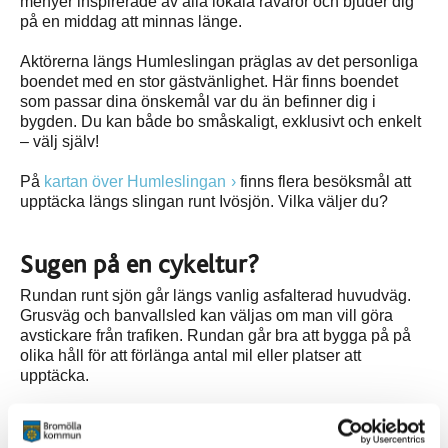
menyer inspirerade av alla lokala råvaror och bjuder dig
på en middag att minnas länge.
Aktörerna längs Humleslingan präglas av det personliga
boendet med en stor gästvänlighet. Här finns boendet
som passar dina önskemål var du än befinner dig i
bygden. Du kan både bo småskaligt, exklusivt och enkelt
– välj själv!
På
kartan över Humleslingan
finns flera besöksmål att
upptäcka längs slingan runt Ivösjön. Vilka väljer du?
Sugen på en cykeltur?
Rundan runt sjön går längs vanlig asfalterad huvudväg.
Grusväg och banvallsled kan väljas om man vill göra
avstickare från trafiken. Rundan går bra att bygga på på
olika håll för att förlänga antal mil eller platser att
upptäcka.
Vi bjuder på några turförslag:
1. Bromölla – Näsum – Vånga – Bäckaskog – Kjuge –