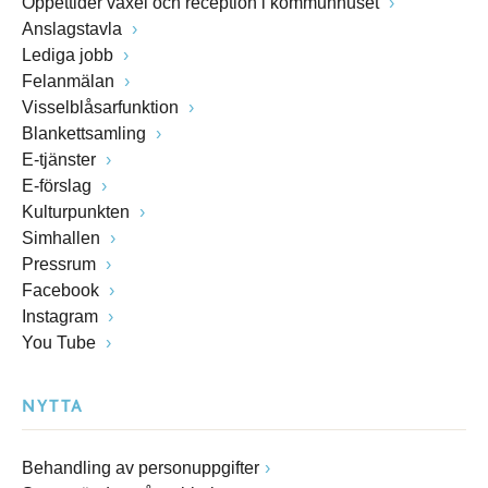
Öppettider växel och reception i kommunhuset
Anslagstavla
Lediga jobb
Felanmälan
Visselblåsarfunktion
Blankettsamling
E-tjänster
E-förslag
Kulturpunkten
Simhallen
Pressrum
Facebook
Instagram
You Tube
NYTTA
Behandling av personuppgifter