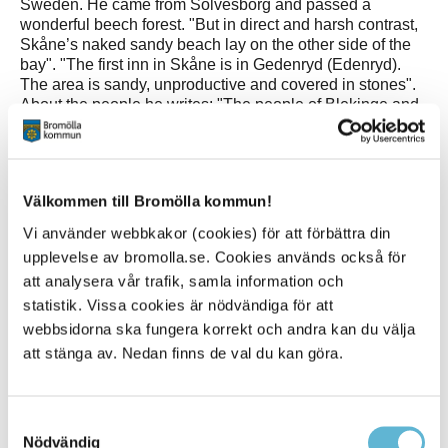
Sweden. He came from Sölvesborg and passed a
wonderful beech forest. "But in direct and harsh contrast,
Skåne’s naked sandy beach lay on the other side of the
bay". "The first inn in Skåne is in Gedenryd (Edenryd).
The area is sandy, unproductive and covered in stones".
About the people he writes: "The people of Blekinge and
their cheerfulness, swiftness and liveliness you will not
find here, a more phlegmatic and mild nature would be
better to describe the slower, seemingly more polite and
no less good-natured people of Skåne".
Välkommen till Bromölla kommun!
The trail can be hiked in both directions. Parking is
Vi använder webbkakor (cookies) för att förbättra din
available at Tomsabo beach in Edenryd. It is also nice to
upplevelse av bromolla.se. Cookies används också för
connect Edenryds kustled and Lilla Kungsleden for a
att analysera vår trafik, samla information och
longer hike with wonderful experiences.
statistik. Vissa cookies är nödvändiga för att
Översättning
: Daccab
webbsidorna ska fungera korrekt och andra kan du välja
att stänga av. Nedan finns de val du kan göra.
Mer information
Samtyckesval
Nödvändig