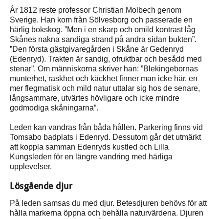
År 1812 reste professor Christian Molbech genom
Sverige. Han kom från Sölvesborg och passerade en
härlig bokskog. ”Men i en skarp och omild kontrast låg
Skånes nakna sandiga strand på andra sidan bukten”.
”Den första gästgivaregården i Skåne är Gedenryd
(Edenryd). Trakten är sandig, ofruktbar och besådd med
stenar”. Om människorna skriver han: ”Blekingebornas
munterhet, raskhet och käckhet finner man icke här, en
mer flegmatisk och mild natur uttalar sig hos de senare,
långsammare, utvärtes hövligare och icke mindre
godmodiga skåningarna”.
Leden kan vandras från båda hållen. Parkering finns vid
Tomsabo badplats i Edenryd. Dessutom går det utmärkt
att koppla samman Edenryds kustled och Lilla
Kungsleden för en längre vandring med härliga
upplevelser.
Lösgående djur
På leden samsas du med djur. Betesdjuren behövs för att
hålla markerna öppna och behålla naturvärdena. Djuren