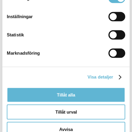
Karta över leden - Google Earth
Karta över leden - AllTrails
Inställningar
Karta över leden - Outdooractive
Edenryds kustled på TripAdvisor
Folder sv/eng
Statistik
Marknadsföring
Visa detaljer
Tillåt alla
Tillåt urval
Felanmälan
Avvisa