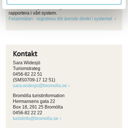
Ser du något som inte står rätt till på slingan?
Felanmäl via QR-kod, ring 0456-82 20 00 eller
rapportera i vårt system.
Felanmälan - registrera ditt ärende direkt i systemet
Kontakt
Sara Widesjö
Turismstrateg
0456-82 22 51
(SMS0709-17 12 51)
sara.widesjo@bromolla.se
Bromölla turistinformation
Hermansens gata 22
Box 18, 291 25 Bromölla
0456-82 22 22
turistinfo@bromolla.se