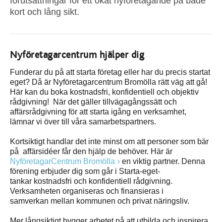
förutsättningar för ett ökat nyföretagande på både
kort och lång sikt.
Nyföretagarcentrum hjälper dig
Funderar du på att starta företag eller har du precis startat
eget? Då är Nyföretagarcentrum Bromölla rätt väg att gå!
Här kan du boka kostnadsfri, konfidentiell och objektiv
rådgivning! När det gäller tillvägagångssätt och
affärsrådgivning för att starta igång en verksamhet,
lämnar vi över till våra samarbetspartners.
Kortsiktigt handlar det inte minst om att personer som bär
på affärsidéer får den hjälp de behöver. Här är
NyföretagarCentrum Bromölla
en viktig partner. Denna
förening erbjuder dig som går i Starta-eget-
tankar kostnadsfri och konfidentiell rådgivning.
Verksamheten organiseras och finansieras i
samverkan mellan kommunen och privat näringsliv.
Mer långsiktigt bygger arbetet på att utbilda och inspirera