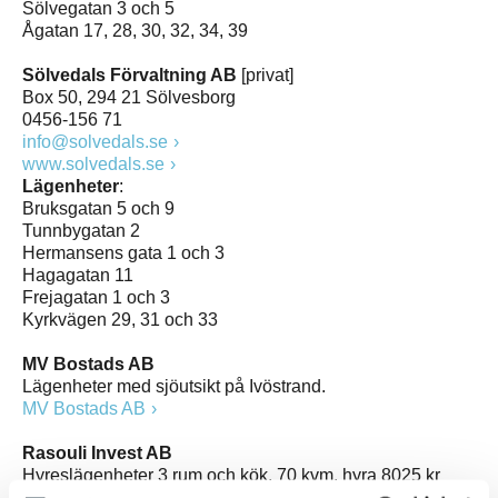
Sölvegatan 3 och 5
Ågatan 17, 28, 30, 32, 34, 39
Sölvedals Förvaltning AB
[privat]
Box 50, 294 21 Sölvesborg
0456-156 71
info@solvedals.se
www.solvedals.se
Lägenheter
:
Bruksgatan 5 och 9
Tunnbygatan 2
Hermansens gata 1 och 3
Hagagatan 11
Frejagatan 1 och 3
Kyrkvägen 29, 31 och 33
MV Bostads AB
Lägenheter med sjöutsikt på Ivöstrand.
MV Bostads AB
Rasouli Invest AB
Hyreslägenheter 3 rum och kök, 70 kvm, hyra 8025 kr
Fjälkingegatan 1 i Bromölla