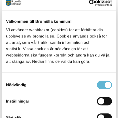
Intresseanmälan görs på:
anmalan@rasouligroup.com
Telefon: 010-211 56 50
Släggan AB
Välkommen till Bromölla kommun!
Adress till lägenheterna: Segervägen 2A, 2B, 4A, 4B, 4C,
Vi använder webbkakor (cookies) för att förbättra din
Storgatan 2A, 2B, 2C
upplevelse av bromolla.se. Cookies används också för
Lägenhetstyper: 1:or till 5 rummare med kök
att analysera vår trafik, samla information och
Intresseanmälan: ulf@slaggan.com, 0735-25 50 85
statistik. Vissa cookies är nödvändiga för att
www.slaggan.com
webbsidorna ska fungera korrekt och andra kan du välja
att stänga av. Nedan finns de val du kan göra.
Brinova
Fastigheter AB
Brinova färdigställer 23 trygghetslägenheter för inflyttning
den 1 juli 2024. Det är traditionella hyresrätter för 65+.
Samtyckesval
Uthyrare Malin Nygren
Nödvändig
044-781 19 00
Malin.nygren@brinova.se
Inställningar
Willands Fastigheter AB
0709-76 39 59
Statistik