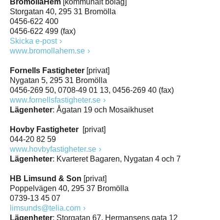
BromöllaHem
[kommunalt bolag]
Storgatan 40, 295 31 Bromölla
0456-622 400
0456-622 499 (fax)
Skicka e-post
www.bromollahem.se
Fornells Fastigheter
[privat]
Nygatan 5, 295 31 Bromölla
0456-269 50, 0708-49 01 13, 0456-269 40 (fax)
www.fornellsfastigheter.se
Lägenheter
: Ågatan 19 och Mosaikhuset
Hovby Fastigheter
[privat]
044-20 82 59
www.hovbyfastigheter.se
Lägenheter
: Kvarteret Bagaren, Nygatan 4 och 7
HB Limsund & Son
[privat]
Poppelvägen 40, 295 37 Bromölla
0739-13 45 07
limsunds@telia.com
Lägenheter
: Storgatan 67, Hermansens gata 12