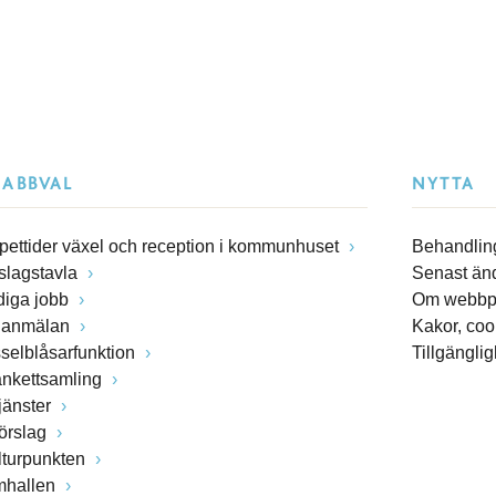
NABBVAL
NYTTA
pettider växel och reception i kommunhuset
Behandling
slagstavla
Senast än
diga jobb
Om webbp
lanmälan
Kakor, coo
sselblåsarfunktion
Tillgängli
ankettsamling
jänster
förslag
lturpunkten
mhallen