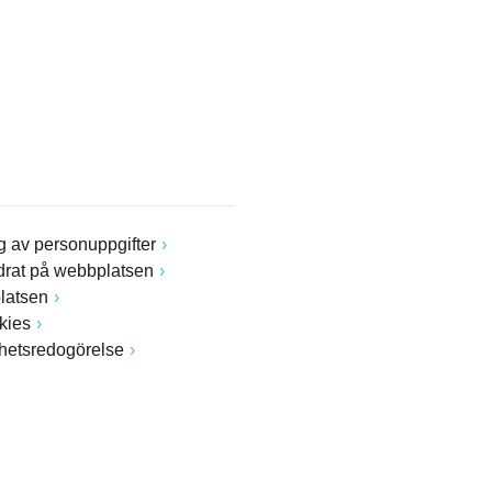
 av personuppgifter
drat på webbplatsen
latsen
kies
ghetsredogörelse