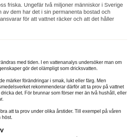
a oss friska. Ungefär två miljoner människor i Sverige
ten av dem har det i sin permanenta bostad och
ansvarar för att vattnet räcker och att det håller
förändras med tiden. I en vattenanalys undersöker man om
genskaper gör det olämpligt som dricksvatten.
e märker förändringar i smak, lukt eller färg. Men
smedelsverket rekommenderar därför att ta prov på vattnet
 dricka det. För brunnar som förser mer än två hushåll, eller
r.
bra att ta prov under olika årstider. Till exempel på våren
 höst.
ov