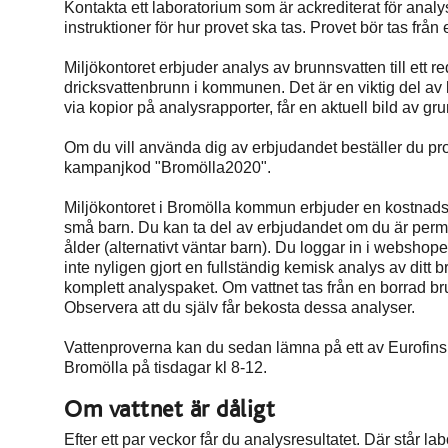
Kontakta ett laboratorium som är ackrediterat för analys
instruktioner för hur provet ska tas. Provet bör tas frå
Miljökontoret erbjuder analys av brunnsvatten till ett r
dricksvattenbrunn i kommunen. Det är en viktig del a
via kopior på analysrapporter, får en aktuell bild av g
Om du vill använda dig av erbjudandet beställer du pro
kampanjkod "Bromölla2020".
Miljökontoret i Bromölla kommun erbjuder en kostnadsf
små barn. Du kan ta del av erbjudandet om du är per
ålder (alternativt väntar barn). Du loggar in i webs
inte nyligen gjort en fullständig kemisk analys av ditt b
komplett analyspaket. Om vattnet tas från en borrad br
Observera att du själv får bekosta dessa analyser.
Vattenproverna kan du sedan lämna på ett av Eurofins 
Bromölla på tisdagar kl 8-12.
Om vattnet är dåligt
Efter ett par veckor får du analysresultatet. Där står la