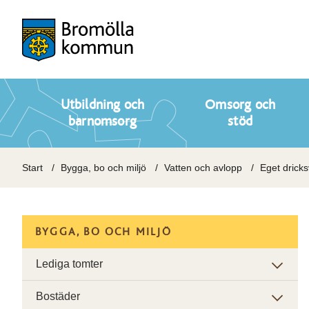
Utbildning och
Omsorg och
barnomsorg
stöd
Start
Bygga, bo och miljö
Vatten och avlopp
Eget dricks
BYGGA, BO OCH MILJÖ
Lediga tomter
Bostäder