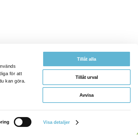
Tillåt alla
 används
iga för att
Tillåt urval
du kan göra.
Avvisa
ring
Visa detaljer