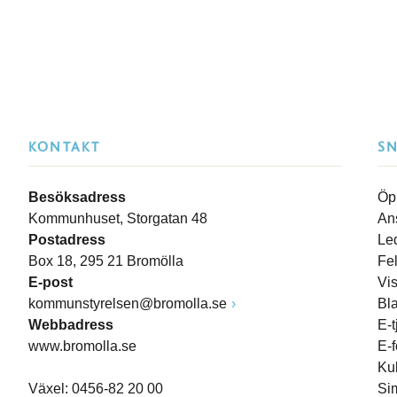
KONTAKT
S
Besöksadress
Öp
Kommunhuset, Storgatan 48
An
Postadress
Le
Box 18, 295 21 Bromölla
Fe
E-post
Vi
kommunstyrelsen@bromolla.se
Bl
Webbadress
E-t
www.bromolla.se
E-
Ku
Växel: 0456-82 20 00
Si