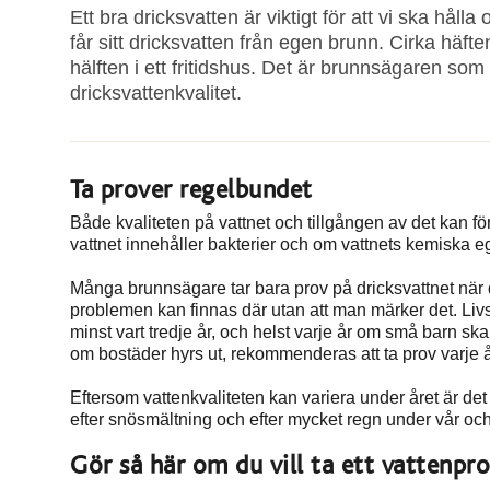
Ett bra dricksvatten är viktigt för att vi ska håll
får sitt dricksvatten från egen brunn. Cirka häf
hälften i ett fritidshus. Det är brunnsägaren som 
dricksvattenkvalitet.
Ta prover regelbundet
Både kvaliteten på vattnet och tillgången av det kan 
vattnet innehåller bakterier och om vattnets kemiska e
Många brunnsägare tar bara prov på dricksvattnet när d
problemen kan finnas där utan att man märker det. Liv
minst vart tredje år, och helst varje år om små barn ska
om bostäder hyrs ut, rekommenderas att ta prov varje å
Eftersom vattenkvaliteten kan variera under året är det 
efter snösmältning och efter mycket regn under vår och
Gör så här om du vill ta ett vattenpr