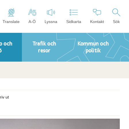
Translate
A-Ö
Lyssna
Sidkarta
Kontakt
Sök
o och
Trafik och
Kommun och
ö
resor
politik
riv ut