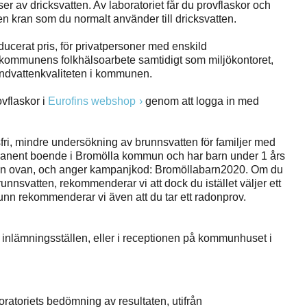
er av dricksvatten. Av laboratoriet får du provflaskor och
n en kran som du normalt använder till dricksvatten.
educerat pris, för privatpersoner med enskild
v kommunens folkhälsoarbete samtidigt som miljökontoret,
rundvattenkvaliteten i kommunen.
vflaskor i
Eurofins webshop
genom att logga in med
ri, mindre undersökning av brunnsvatten för familjer med
manent boende i Bromölla kommun och har barn under 1 års
hopen ovan, och anger kampanjkod: Bromöllabarn2020. Om du
runnsvatten, rekommenderar vi att dock du istället väljer ett
unn rekommenderar vi även att du tar ett radonprov.
inlämningsställen, eller i receptionen på kommunhuset i
boratoriets bedömning av resultaten, utifrån