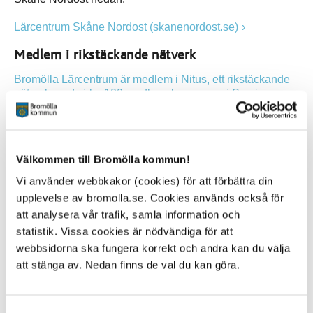
Lärcentrum Skåne Nordost (skanenordost.se)
Medlem i rikstäckande nätverk
Bromölla Lärcentrum är medlem i Nitus, ett rikstäckande
nätverk med cirka 100 medlemskommuner i Sverige
Kontakta oss gärna
Välkommen att kontakta oss för mer information om hur vi
Välkommen till Bromölla kommun!
kan hjälpa dig göra det bästa av din studietid. Om du vill
tentera ska du kontakta ditt lärcentrum i god tid innan
Vi använder webbkakor (cookies) för att förbättra din
tentamenstillfället.
upplevelse av bromolla.se. Cookies används också för
att analysera vår trafik, samla information och
statistik. Vissa cookies är nödvändiga för att
webbsidorna ska fungera korrekt och andra kan du välja
Kontakt
att stänga av. Nedan finns de val du kan göra.
Maria Garney
Kontaktperson Bromölla Lärcentrum
Storgatan 69 A , 295 35 Bromölla