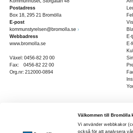
Kommunhuset, Storgatan 48
An
Postadress
Le
Box 18, 295 21 Bromölla
Fe
E-post
Vi
kommunstyrelsen@bromolla.se
Bl
Webbadress
E-t
www.bromolla.se
E-
Ku
Växel: 0456-82 20 00
Si
Fax: 0456-82 22 00
Pr
Org.nr: 212000-0894
Fa
In
Yo
Välkommen till Bromölla
Vi använder webbkakor (coo
också för att analysera vår