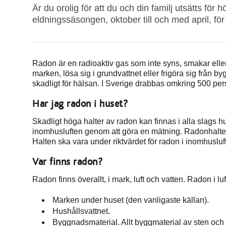
Är du orolig för att du och din familj utsätts fö
eldningssäsongen, oktober till och med april, för a
Radon är en radioaktiv gas som inte syns, smakar eller 
marken, lösa sig i grundvattnet eller frigöra sig från b
skadligt för hälsan. I Sverige drabbas omkring 500 pe
Har jag radon i huset?
Skadligt höga halter av radon kan finnas i alla slags h
inomhusluften genom att göra en mätning. Radonhalten
Halten ska vara under riktvärdet för radon i inomhuslu
Var finns radon?
Radon finns överallt, i mark, luft och vatten. Radon i l
Marken under huset (den vanligaste källan).
Hushållsvattnet.
Byggnadsmaterial. Allt byggmaterial av sten och 