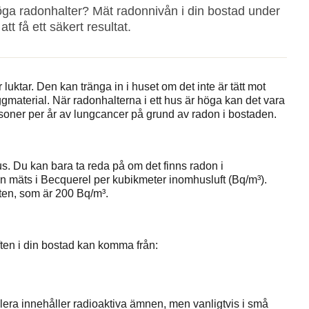
r höga radonhalter? Mät radonnivån i din bostad under
tt få ett säkert resultat.
luktar. Den kan tränga in i huset om det inte är tätt mot
yggmaterial. När radonhalterna i ett hus är höga kan det vara
rsoner per år av lungcancer på grund av radon i bostaden.
us. Du kan bara ta reda på om det finns radon i
 mäts i Becquerel per kubikmeter inomhusluft (Bq/m³).
ften, som är 200 Bq/m³.
uften i din bostad kan komma från:
lera innehåller radioaktiva ämnen, men vanligtvis i små