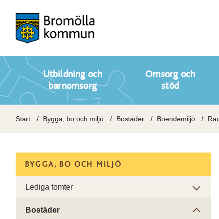
Utbildning och
Omsorg och
barnomsorg
stöd
Start
Bygga, bo och miljö
Bostäder
Boendemiljö
Ra
BYGGA, BO OCH MILJÖ
Lediga tomter
Bostäder