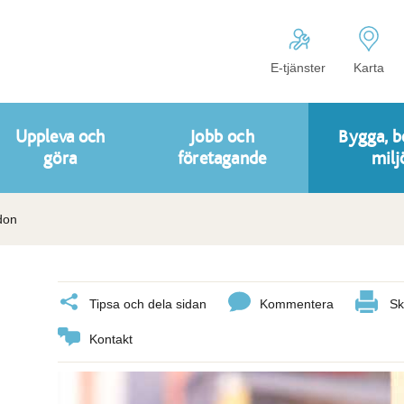
E-tjänster
Karta
Uppleva och
Jobb och
Bygga, b
göra
företagande
milj
don
Tipsa och dela sidan
Kommentera
Sk
Kontakt