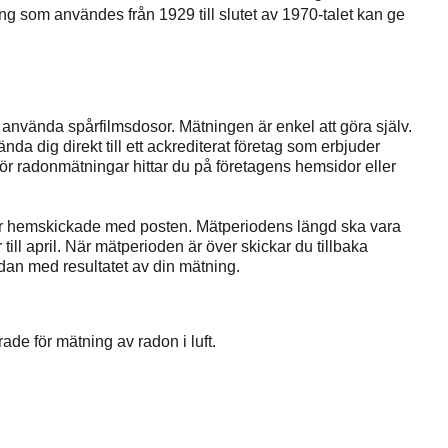
ng som användes från 1929 till slutet av 1970-talet kan ge
.
använda spårfilmsdosor. Mätningen är enkel att göra själv.
da dig direkt till ett ackrediterat företag som erbjuder
för radonmätningar hittar du på företagens hemsidor eller
oner hemskickade med posten. Mätperiodens längd ska vara
ill april. När mätperioden är över skickar du tillbaka
dan med resultatet av din mätning.
de för mätning av radon i luft.