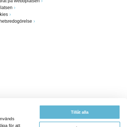
drat på webbplatsen
latsen
kies
ghetsredogörelse
Tillåt alla
 används
iga för att