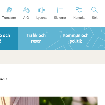
Translate
A-Ö
Lyssna
Sidkarta
Kontakt
Sök
o och
Trafik och
Kommun och
ö
resor
politik
riv ut