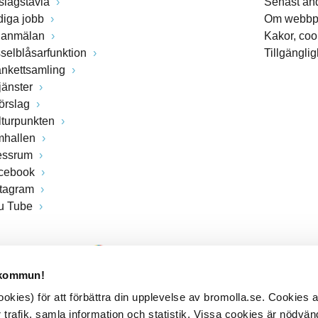
slagstavla
Senast än
diga jobb
Om webbp
lanmälan
Kakor, coo
sselblåsarfunktion
Tillgängli
ankettsamling
jänster
förslag
lturpunkten
mhallen
essrum
cebook
stagram
u Tube
 kommun!
kies) för att förbättra din upplevelse av bromolla.se. Cookies
 trafik, samla information och statistik. Vissa cookies är nödvänd