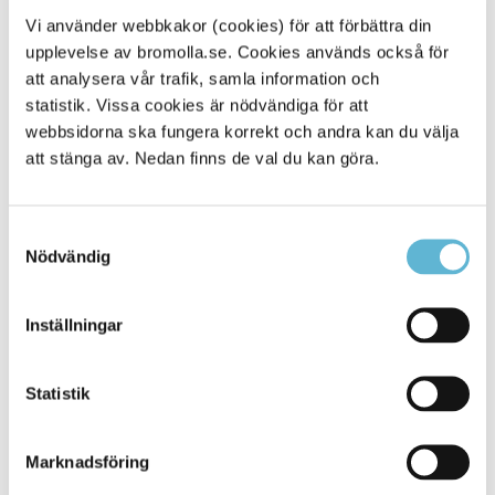
Vi använder webbkakor (cookies) för att förbättra din
Mer information
upplevelse av bromolla.se. Cookies används också för
att analysera vår trafik, samla information och
På begravningssidan.se hittar du mängder av
frågor och svar samt djupgående guider med
statistik. Vissa cookies är nödvändiga för att
information och tips!
webbsidorna ska fungera korrekt och andra kan du välja
att stänga av. Nedan finns de val du kan göra.
Ärvdabalk (1958:637)
Samtyckesval
Nödvändig
Kontakt
Kajin Amedi
Inställningar
Socialsekreterare
0456-82 22 73
kajin.amedi@bromolla.se
Statistik
Mottagningstelefon försörjningsstöd
0456-82 23 90
Marknadsföring
Måndag, onsdag, fredag: 10.00-11.00. Tisdag,
torsdag: 13.00-14.00