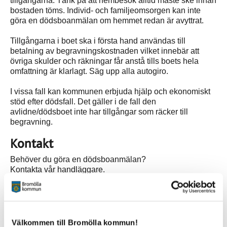
tillgångarna. Tänk på att hembesök alltid måste ske innan
bostaden töms. Individ- och familjeomsorgen kan inte
göra en dödsboanmälan om hemmet redan är avyttrat.
Tillgångarna i boet ska i första hand användas till
betalning av begravningskostnaden vilket innebär att
övriga skulder och räkningar får anstå tills boets hela
omfattning är klarlagt. Säg upp alla autogiro.
I vissa fall kan kommunen erbjuda hjälp och ekonomiskt
stöd efter dödsfall. Det gäller i de fall den
avlidne/dödsboet inte har tillgångar som räcker till
begravning.
Kontakt
Behöver du göra en dödsboanmälan?
Kontakta vår handläggare.
Gäller din fråga ekonomiskt bistånd till begravning?
Kontakta mottagningstelefonen för försörjningsstöd.
Välkommen till Bromölla kommun!