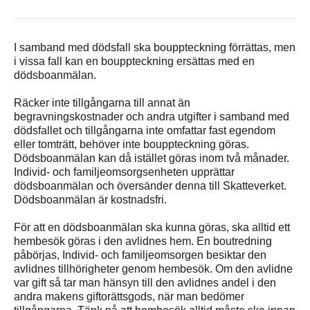
I samband med dödsfall ska bouppteckning förrättas, men
i vissa fall kan en bouppteckning ersättas med en
dödsboanmälan.
Räcker inte tillgångarna till annat än
begravningskostnader och andra utgifter i samband med
dödsfallet och tillgångarna inte omfattar fast egendom
eller tomträtt, behöver inte bouppteckning göras.
Dödsboanmälan kan då istället göras inom två månader.
Individ- och familjeomsorgsenheten upprättar
dödsboanmälan och översänder denna till Skatteverket.
Dödsboanmälan är kostnadsfri.
För att en dödsboanmälan ska kunna göras, ska alltid ett
hembesök göras i den avlidnes hem. En boutredning
påbörjas, Individ- och familjeomsorgen besiktar den
avlidnes tillhörigheter genom hembesök. Om den avlidne
var gift så tar man hänsyn till den avlidnes andel i den
andra makens giftorättsgods, när man bedömer