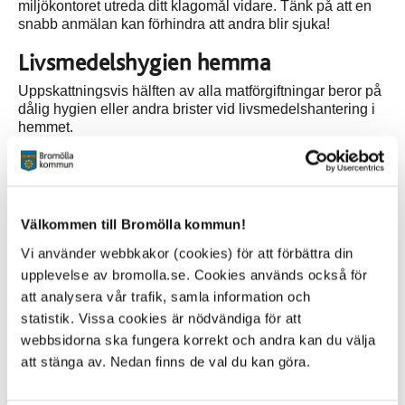
miljökontoret utreda ditt klagomål vidare. Tänk på att en
snabb anmälan kan förhindra att andra blir sjuka!
Livsmedelshygien hemma
Uppskattningsvis hälften av alla matförgiftningar beror på
dålig hygien eller andra brister vid livsmedelshantering i
hemmet.
Läs gärna Livsmedelsverkets broschyrer
Hemma i köket
Säker mat på eget fat
Välkommen till Bromölla kommun!
Råd vid utlandsresa
Vi använder webbkakor (cookies) för att förbättra din
Livsmedelsverkets information om hur du undviker
upplevelse av bromolla.se. Cookies används också för
matförgiftning hemma och på resan
att analysera vår trafik, samla information och
statistik. Vissa cookies är nödvändiga för att
webbsidorna ska fungera korrekt och andra kan du välja
att stänga av. Nedan finns de val du kan göra.
Kontakt