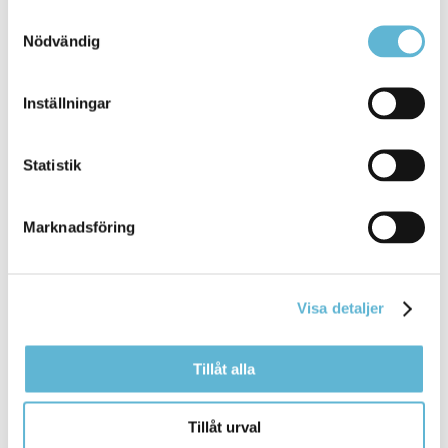
Annica Nilsson
Samtyckesval
Miljöinspektör
Nödvändig
0456-82 23 55
myndighetskontoret@bromolla.se
Inställningar
Statistik
Sidan senast uppdaterad:
den 3 April 2025
Marknadsföring
Visa detaljer
Tillåt alla
KONTAKT
Tillåt urval