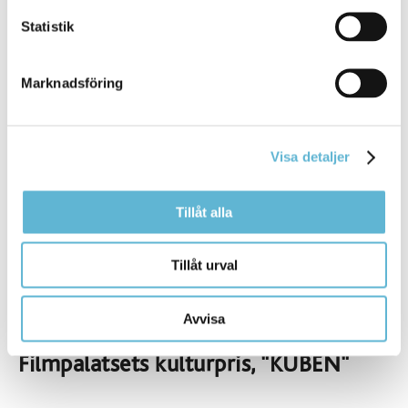
Statistik
1998 Therése Radeklev
1997 Big Band 22 000
Marknadsföring
1996 Jesper Pettersson
1995 Elin Holmén, Hanna Ohlsson och Kari Svahn
Visa detaljer
1994 Fredrik Lindqvist
Tillåt alla
1993 Martin Andersson
1992 Jenny Svensson
Tillåt urval
Kulturstipendiet har delats ur sedan 1973.
Avvisa
Filmpalatsets kulturpris, "KUBEN"