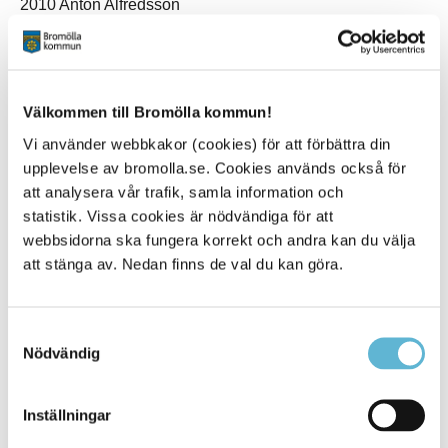
2010 Anton Alfredsson
2009 Joel Karlsson
2008 Niklas Nordström
Välkommen till Bromölla kommun!
2007 Ronja Pettersson
Vi använder webbkakor (cookies) för att förbättra din
2006 Rock BabeZ
upplevelse av bromolla.se. Cookies används också för
att analysera vår trafik, samla information och
2005 AnnaMia Olvmyr
statistik. Vissa cookies är nödvändiga för att
webbsidorna ska fungera korrekt och andra kan du välja
2004 Christine Ottoson och Jonna Sandberg
att stänga av. Nedan finns de val du kan göra.
2003 Charlotte Pettersson
2002 Fireworks
Samtyckesval
Nödvändig
2001 Charlotte Centervall och Linda Karlsson
2000 Folkmusikgruppen Vift
Inställningar
1999 Maria-Sofia Jásper