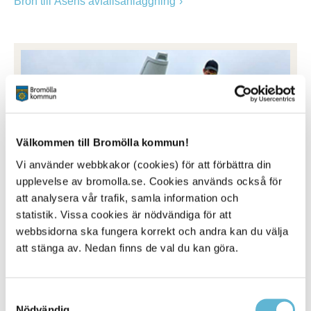
Bron till Åsens avfallsanläggning
Välkommen till Bromölla kommun!
Vi använder webbkakor (cookies) för att förbättra din
upplevelse av bromolla.se. Cookies används också för
att analysera vår trafik, samla information och
statistik. Vissa cookies är nödvändiga för att
Felanmälan
webbsidorna ska fungera korrekt och andra kan du välja
att stänga av. Nedan finns de val du kan göra.
Hittar du fel på platser som är kommunens
ansvarsområden hjälper du oss genom att göra en
felanmälan.
Felanmälan - registrera ditt ärende direkt i systemet
Samtyckesval
Nödvändig