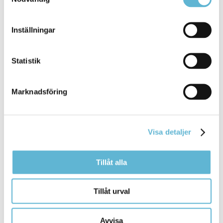
Inställningar
Sidan senast uppdaterad:
den 22 June 2026
Statistik
Marknadsföring
Visa detaljer
KONTAKT
Tillåt alla
Besöksadress
Tillåt urval
Kommunhuset, Storgatan 48
Postadress
Avvisa
Box 18, 295 21 Bromölla