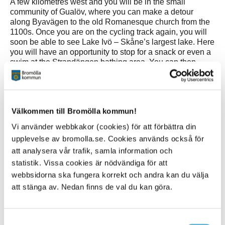
A few kilometres west and you will be in the small
community of Gualöv, where you can make a detour
along Byavägen to the old Romanesque church from the
1100s. Once you are on the cycling track again, you will
soon be able to see Lake Ivö – Skåne’s largest lake. Here
you will have an opportunity to stop for a snack or even a
swim at the Strandängen bathing area. You can then
continue on your journey and soon you will be right next
to Lake Ivö, where you will meet the canal before you are
back in Bromölla. On the way into the centre you will pass
the town’s biggest playground – where you will certainly
Välkommen till Bromölla kommun!
be able to pass an hour or so.
Vi använder webbkakor (cookies) för att förbättra din
Take the bus directly to the cycle route!
upplevelse av bromolla.se. Cookies används också för
Travel here with train or bus
(Choose Bromölla
att analysera vår trafik, samla information och
station/Bromölla busstation) Parking available both close
to the train and bus station.
statistik. Vissa cookies är nödvändiga för att
webbsidorna ska fungera korrekt och andra kan du välja
Översättning
: Daccab
att stänga av. Nedan finns de val du kan göra.
Samtyckesval