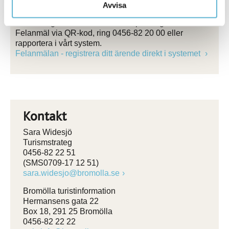
Felanmälan
Avvisa
Ser du något som inte står rätt till på slingan?
Felanmäl via QR-kod, ring 0456-82 20 00 eller
rapportera i vårt system.
Felanmälan - registrera ditt ärende direkt i systemet
Kontakt
Sara Widesjö
Turismstrateg
0456-82 22 51
(SMS0709-17 12 51)
sara.widesjo@bromolla.se
Bromölla turistinformation
Hermansens gata 22
Box 18, 291 25 Bromölla
0456-82 22 22