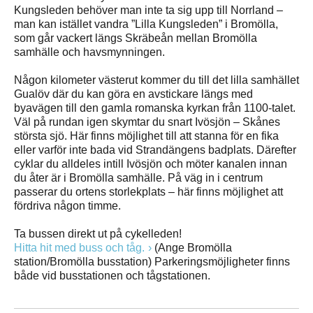
Kungsleden behöver man inte ta sig upp till Norrland –
man kan istället vandra ”Lilla Kungsleden” i Bromölla,
som går vackert längs Skräbeån mellan Bromölla
samhälle och havsmynningen.
Någon kilometer västerut kommer du till det lilla samhället
Gualöv där du kan göra en avstickare längs med
byavägen till den gamla romanska kyrkan från 1100-talet.
Väl på rundan igen skymtar du snart Ivösjön – Skånes
största sjö. Här finns möjlighet till att stanna för en fika
eller varför inte bada vid Strandängens badplats. Därefter
cyklar du alldeles intill Ivösjön och möter kanalen innan
du åter är i Bromölla samhälle. På väg in i centrum
passerar du ortens storlekplats – här finns möjlighet att
fördriva någon timme.
Ta bussen direkt ut på cykelleden!
Hitta hit med buss och tåg.
(Ange Bromölla
station/Bromölla busstation) Parkeringsmöjligheter finns
både vid busstationen och tågstationen.