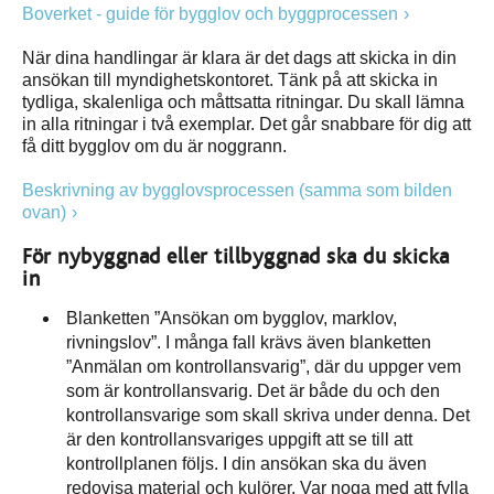
Boverket - guide för bygglov och byggprocessen
När dina handlingar är klara är det dags att skicka in din
ansökan till myndighetskontoret. Tänk på att skicka in
tydliga, skalenliga och måttsatta ritningar. Du skall lämna
in alla ritningar i två exemplar. Det går snabbare för dig att
få ditt bygglov om du är noggrann.
Beskrivning av bygglovsprocessen (samma som bilden
ovan)
För nybyggnad eller tillbyggnad ska du skicka
in
Blanketten ”Ansökan om bygglov, marklov,
rivningslov”. I många fall krävs även blanketten
”Anmälan om kontrollansvarig”, där du uppger vem
som är kontrollansvarig. Det är både du och den
kontrollansvarige som skall skriva under denna. Det
är den kontrollansvariges uppgift att se till att
kontrollplanen följs. I din ansökan ska du även
redovisa material och kulörer. Var noga med att fylla