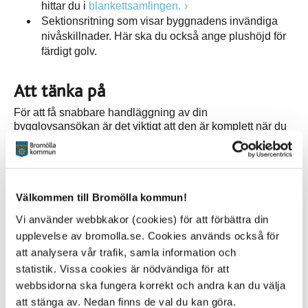
hittar du i
blankettsamlingen.
Sektionsritning som visar byggnadens invändiga
nivåskillnader. Här ska du också ange plushöjd för
färdigt golv.
Att tänka på
För att få snabbare handläggning av din
bygglovsansökan är det viktigt att den är komplett när du
lämnar in den.
Om du behöver lämna in fler handlingar till den tekniska
granskningen informerar vi dig om det.
Välkommen till Bromölla kommun!
Ska du sätta upp fristående skyltar behöver du redovisa
Vi använder webbkakor (cookies) för att förbättra din
även dem. Skicka med måttsatta ritningar på skylten,
upplevelse av bromolla.se. Cookies används också för
fotomontage och situationsplan där du redovisar skyltens
läge. Det finns en särskild blankett på kommunens
att analysera vår trafik, samla information och
hemsida när man ansöker om bygglov för skyltar.
statistik. Vissa cookies är nödvändiga för att
webbsidorna ska fungera korrekt och andra kan du välja
När din ansökan kommit in granskar vi den. Vi kan då
att stänga av. Nedan finns de val du kan göra.
behöva ta kontakt med dina grannar och/eller berörda