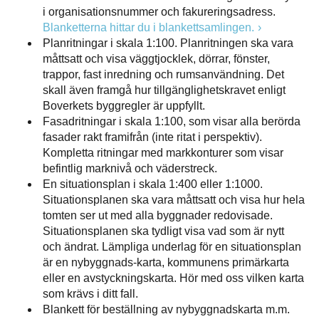
i organisationsnummer och fakureringsadress.
Blanketterna hittar du i blankettsamlingen.
Planritningar i skala 1:100. Planritningen ska vara
måttsatt och visa väggtjocklek, dörrar, fönster,
trappor, fast inredning och rumsanvändning. Det
skall även framgå hur tillgänglighetskravet enligt
Boverkets byggregler är uppfyllt.
Fasadritningar i skala 1:100, som visar alla berörda
fasader rakt framifrån (inte ritat i perspektiv).
Kompletta ritningar med markkonturer som visar
befintlig marknivå och väderstreck.
En situationsplan i skala 1:400 eller 1:1000.
Situationsplanen ska vara måttsatt och visa hur hela
tomten ser ut med alla byggnader redovisade.
Situationsplanen ska tydligt visa vad som är nytt
och ändrat. Lämpliga underlag för en situationsplan
är en nybyggnads-karta, kommunens primärkarta
eller en avstyckningskarta. Hör med oss vilken karta
som krävs i ditt fall.
Blankett för beställning av nybyggnadskarta m.m.